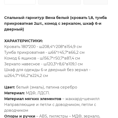
Спальный гарнитур Вена белый (кровать 1,8, тумба
прикроватная 2шт., комод с зеркалом, шкаф 6-и
дверный)
ХАРАКТЕРИСТИКИ:
Кровать 180*200 - ш208,4*г208*в154,9 см
Тумба прикроватная - ш66*г45,7*в66,2 см
Комод 6 ящиков - ш156,7*г50,7*в87,4 см
Зеркало навесное - ш120,3*г8,6*в109,1 см
Шкаф для одежды 6-и дверный без зеркал -
ш264,7*г66,2*в224,2 см
Цвет:
белый (эмаль), патина серебро
Материал:
МДФ, ЛДСП.
Материал мягких элементов
– жаккард+шенилл
Направляющие и петли с доводчиком, петли с
доводчиком
Опоры и ручки
– ABS, пилястры – МДФ, зеркало,