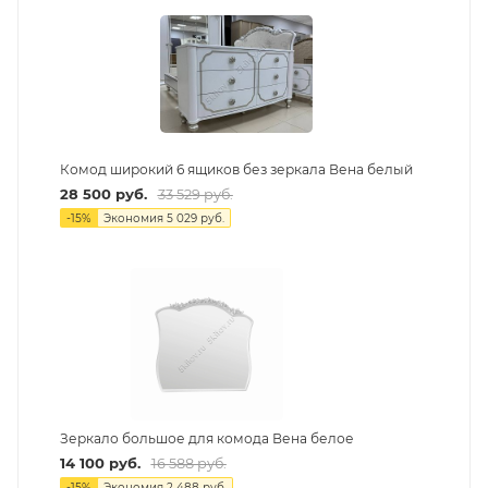
Комод широкий 6 ящиков без зеркала Вена белый
28 500
руб.
33 529
руб.
-
15
%
Экономия
5 029
руб.
Зеркало большое для комода Вена белое
14 100
руб.
16 588
руб.
-
15
%
Экономия
2 488
руб.