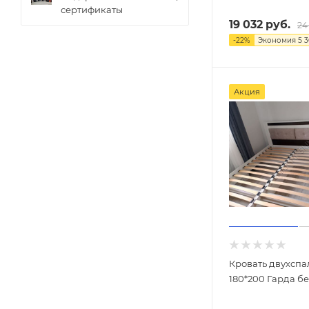
сертификаты
19 032
руб.
24
-
22
%
Экономия
5 
Акция
Кровать двухспа
180*200 Гарда б