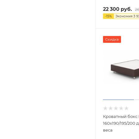
22 300
руб.
26
-
15
%
Экономия
3 9
Скидка
Кроватный бокс 
160х190/195/200 
веса