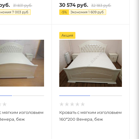
руб.
30 574
руб.
31 831
руб.
32 183
руб.
ономия
7 003
руб.
-
5
%
Экономия
1 609
руб.
Акция
с мягким изголовьем
Кровать с мягким изголовьем
Венера, беж
160*200 Венера, беж