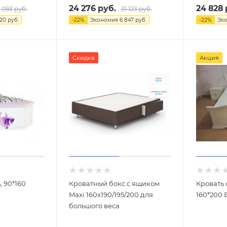
24 276
руб.
24 828
 093
руб.
31 123
руб.
620
руб.
-
22
%
Экономия
6 847
руб.
-
22
%
Эк
Скидка
Акция
, 90*160
Кроватный бокс с ящиком
Кровать 
Maxi 160х190/195/200 для
160*200 
большого веса