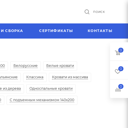
ПОИСК
 И СБОРКА
СЕРТИФИКАТЫ
КОНТАКТЫ
0
200
Белорусские
Белые кровати
0
альянские
Классика
Кровати из массива
0
 из дерева
Односпальные кровати
0
С подъемным механизмом 140х200