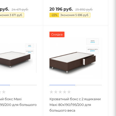
руб.
20 196
руб.
24 471
руб.
25 892
руб.
ономия
3 671
руб.
-
22
%
Экономия
5 696
руб.
Скидка
ый бокс Maxi
Кроватный бокс с 2 ящиками
195/200 для большого
Maxi 80х190/195/200 для
большого веса