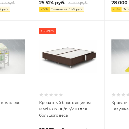
25 524
руб.
28 000
 183
руб.
32 723
руб.
9
руб.
-
22
%
Экономия
7 199
руб.
-
15
%
Эк
Скидка
й комплекс
Кроватный бокс с ящиком
Кровать
Maxi 180х190/195/200 для
Савушка 
большого веса