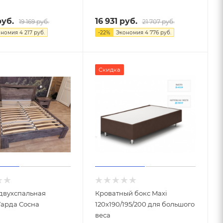
уб.
16 931
руб.
19 169
руб.
21 707
руб.
ономия
4 217
руб.
-
22
%
Экономия
4 776
руб.
Скидка
 двухспальная
Кроватный бокс Maxi
Гарда Сосна
120х190/195/200 для большого
веса