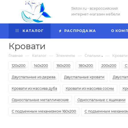
5kitov.ru - всероссийский
интернет-магазин мебели
КАТАЛОГ
РАСПРОДАЖА
О КОМ
Кровати
—
—
—
—
Главная
Каталог
Элементы
Спальни
Кровати
120х200
140х200
160х200
180х200
200х200
С
Двуспальные из дерева
Двуспальные кровати
Двуспа
Кровати из массива дуба
Кровати из массива сосны
Кр
Односпальные металлические
Односпальные с ящиками
С подъемным механизмом 160х200
С подъемным механизм