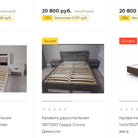
20 800
руб.
20 800
 400
руб.
24 471
руб.
368
руб.
-
15
%
Экономия
3 671
руб.
-
15
%
Эк
Акция
Скидка
льная
Кровать двухспальная
Кроватн
елая
180*200 Гарда Сосна
140х190/
Джексон
веса