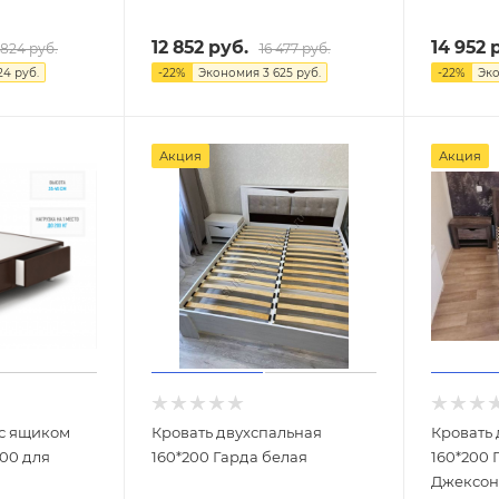
12 852
руб.
14 952
р
 824
руб.
16 477
руб.
24
руб.
-
22
%
Экономия
3 625
руб.
-
22
%
Эк
Акция
Акция
 с ящиком
Кровать двухспальная
Кровать
200 для
160*200 Гарда белая
160*200 
Джексон