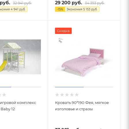
руб.
29 200
руб.
32 941
руб.
34 353
руб.
ономия
4 941
руб.
-
15
%
Экономия
5 153
руб.
Скидка
-игровой комплекс
Кровать 90*190 Фея, мягкое
Baby 12
изголовье и стразы