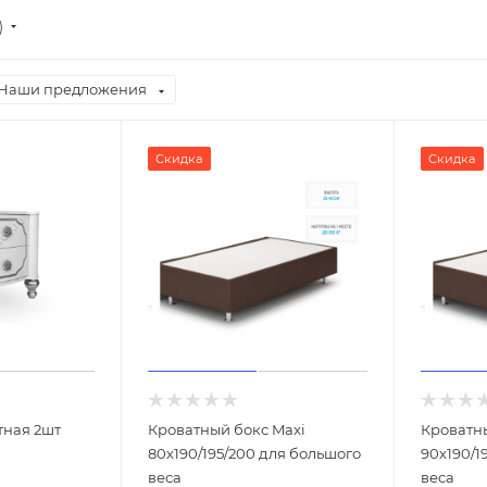
)
Наши предложения
Скидка
Скидка
тная 2шт
Кроватный бокс Maxi
Кроватн
80х190/195/200 для большого
90х190/1
веса
веса