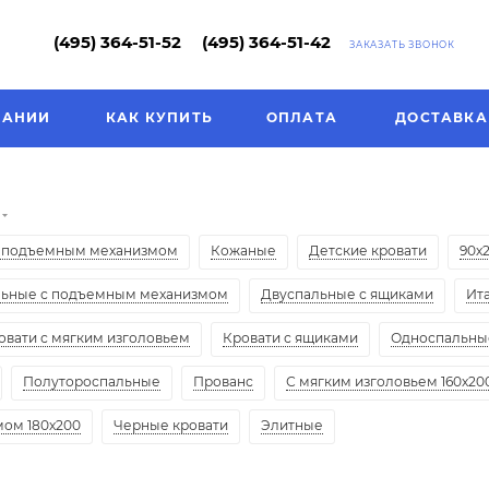
(495) 364-51-52
(495) 364-51-42
ЗАКАЗАТЬ ЗВОНОК
ПАНИИ
КАК КУПИТЬ
ОПЛАТА
ДОСТАВКА
 подъемным механизмом
Кожаные
Детские кровати
90х
льные с подъемным механизмом
Двуспальные с ящиками
Ит
овати с мягким изголовьем
Кровати с ящиками
Односпальные
Полутороспальные
Прованс
С мягким изголовьем 160х20
ом 180х200
Черные кровати
Элитные