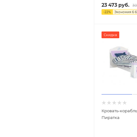
23 473
руб.
30
-
22
%
Экономия
6 
Скидка
Кровать-корабль
Пиратка