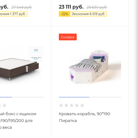
уб.
23 111
руб.
27 549
руб.
29 630
руб.
номия
1 377
руб.
-
22
%
Экономия
6 519
руб.
Скидка
ый бокс с ящиком
Кровать-корабль, 90*190
х190/195/200 для
Пиратка
о веса