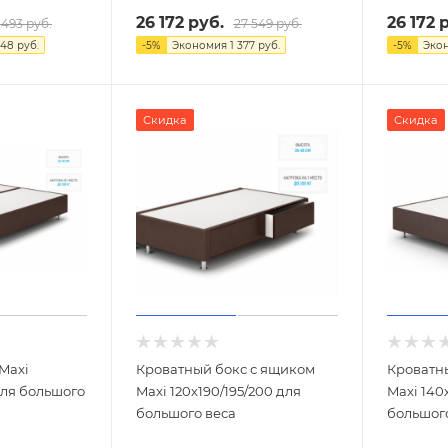
26 172
руб.
26 172
р
 493
руб.
27 549
руб.
048
руб.
-
5
%
Экономия
1 377
руб.
-
5
%
Эко
Скидка
Скидка
Maxi
Кроватный бокс с ящиком
Кроватн
для большого
Maxi 120х190/195/200 для
Maxi 140
большого веса
большог