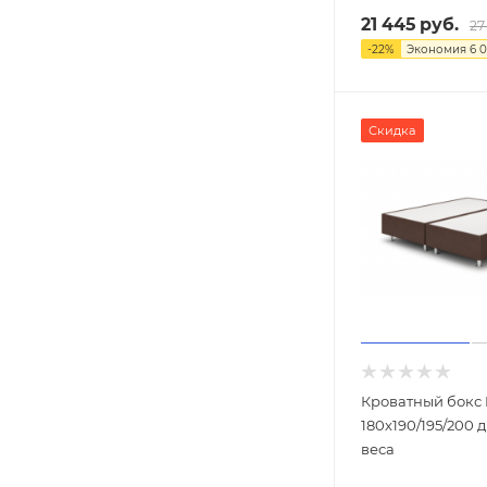
21 445
руб.
27
-
22
%
Экономия
6 
Скидка
Кроватный бокс 
180х190/195/200 
веса