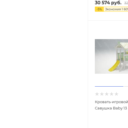
30 574
руб.
32
-
5
%
Экономия
1 60
Кровать-игрово
Савушка Baby 13