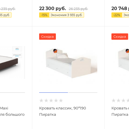
22 300
руб.
20 748
 235
руб.
26 235
руб.
35
руб.
-
15
%
Экономия
3 935
руб.
-
22
%
Эк
Скидка
Скидка
Maxi
Кровать классик, 90*190
Кровать 
для большого
Пиратка
Пиратка