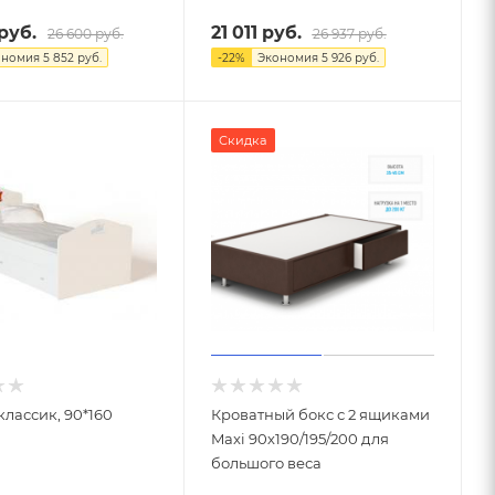
руб.
21 011
руб.
26 600
руб.
26 937
руб.
ономия
5 852
руб.
-
22
%
Экономия
5 926
руб.
Скидка
классик, 90*160
Кроватный бокс с 2 ящиками
Maxi 90х190/195/200 для
большого веса