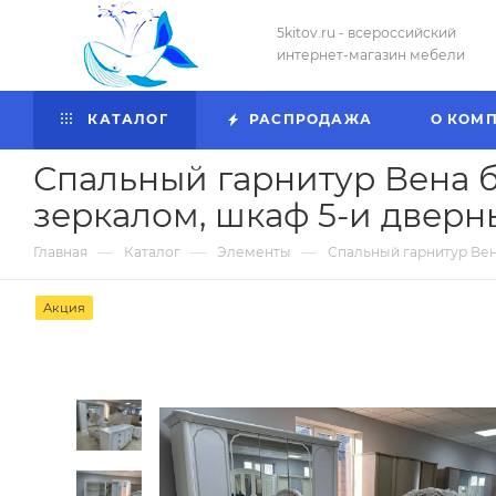
5kitov.ru - всероссийский
интернет-магазин мебели
КАТАЛОГ
РАСПРОДАЖА
О КОМ
Спальный гарнитур Вена бе
зеркалом, шкаф 5-и дверн
—
—
—
Главная
Каталог
Элементы
Спальный гарнитур Вена
Акция