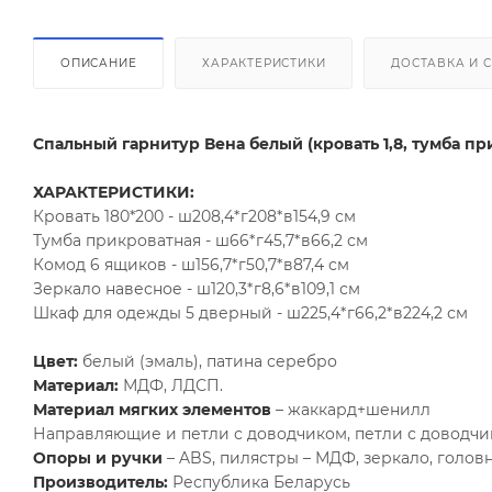
ОПИСАНИЕ
ХАРАКТЕРИСТИКИ
ДОСТАВКА И 
Спальный гарнитур Вена белый (кровать 1,8, тумба пр
ХАРАКТЕРИСТИКИ:
Кровать 180*200 - ш208,4*г208*в154,9 см
Тумба прикроватная - ш66*г45,7*в66,2 см
Комод 6 ящиков - ш156,7*г50,7*в87,4 см
Зеркало навесное - ш120,3*г8,6*в109,1 см
Шкаф для одежды 5 дверный - ш225,4*г66,2*в224,2 см
Цвет:
белый (эмаль), патина серебро
Материал:
МДФ, ЛДСП.
Материал мягких элементов
– жаккард+шенилл
Направляющие и петли с доводчиком, петли с доводч
Опоры и ручки
– ABS, пилястры – МДФ, зеркало, голов
Производитель:
Республика Беларусь