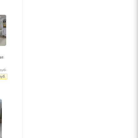
ая
руб.
уб.