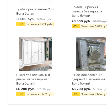
Комод широкий 6
Тумба прикроватная 2шт
ящиков без зеркала
Вена белая
Вена белый
12 600
руб.
14 824
руб.
28 500
руб.
33 529
руб
-
15
%
Экономия
2 224
руб.
-
15
%
Экономия
5 029
руб
Шкаф для одежды 6-и
Шкаф для одежды 5-и
дверный без зеркал
дверный с зеркалами
Вена белый
Вена белый
66 200
руб.
43 200
руб.
77 882
руб.
50 824
руб
-
15
%
Экономия
11 682
руб.
-
15
%
Экономия
7 624
руб