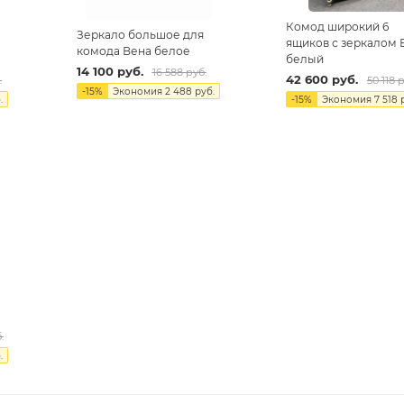
Комод широкий 6
Зеркало большое для
ящиков с зеркалом 
комода Вена белое
белый
14 100
руб.
16 588
руб.
42 600
руб.
.
50 118
р
-
15
%
Экономия
2 488
руб.
.
-
15
%
Экономия
7 518
р
.
.