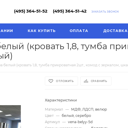
(495) 364-51-52
(495) 364-51-42
ЗАКАЗАТЬ ЗВОНОК
ПАНИИ
КАК КУПИТЬ
ОПЛАТА
ДОСТАВКА
лый (кровать 1,8, тумба при
ый)
 белый (кровать 1,8, тумба прикроватная 2шт., комод с зеркалом, шк
ОТЛОЖИТЬ
СРАВНИТЬ
Характеристики
Материал
—
МДФ, ЛДСП, велюр
Цвет
—
белый, серебро
Артикул
—
vena-belyy-5d