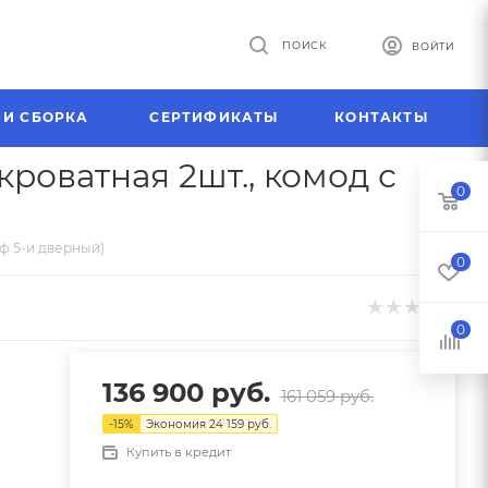
ПОИСК
ВОЙТИ
 И СБОРКА
СЕРТИФИКАТЫ
КОНТАКТЫ
кроватная 2шт., комод с
0
аф 5-и дверный)
0
0
136 900
руб.
161 059
руб.
-
15
%
Экономия
24 159
руб.
Купить в кредит