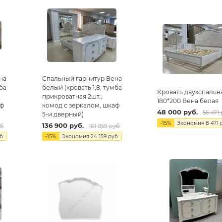
на
Спальный гарнитур Вена
мба
белый (кровать 1,8, тумба
Кровать двухспальн
прикроватная 2шт.,
180*200 Вена белая
аф
комод с зеркалом, шкаф
48 000
руб.
56 471
5-и дверный)
-
15
%
Экономия
8 471
р
136 900
руб.
б.
161 059
руб.
б.
-
15
%
Экономия
24 159
руб.