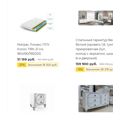
Спальный гарнитур Ве
Матрас Лонакс ППУ
белый (кровать 1,8, ту
Кокос ТФК 21 см,
прикроватная 2шт.,
180х190/195/200
комод с зеркалом, шк
6-и дверный)
31 159
руб.
49 459
руб.
159 900
руб.
188 118
ру
-
37
%
Экономия
18 300
руб.
-
15
%
Экономия
28 218
ру