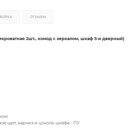
СБОРКА
ОТЗЫВЫ
икроватная 2шт., комод с зеркалом, шкаф 5-и дверный)
иком
ной щит, карниз и цоколь шкафа - ПУ