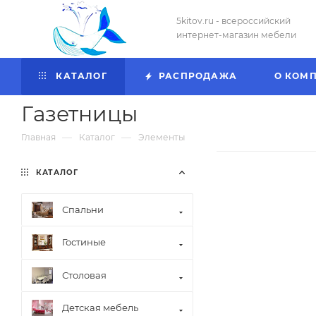
5kitov.ru - всероссийский
интернет-магазин мебели
КАТАЛОГ
РАСПРОДАЖА
О КОМ
Газетницы
—
—
Главная
Каталог
Элементы
КАТАЛОГ
Спальни
Гостиные
Столовая
Детская мебель