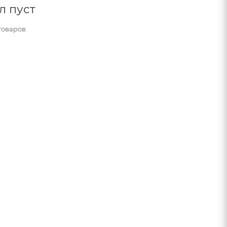
л пуст
товаров