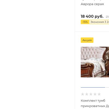
Аврора серая
18 400
руб.
21
-
15
%
Экономия
3 2
Акция
Комплект тумб
прикроватных Джоконда