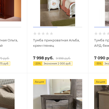
ная Ольга,
Тумба прикроватная Альба,
Тумба п
ый
крем глянец
АРД, бе
7 998
руб.
7 090
р
75
руб.
9 998
руб.
875
руб.
-
20
%
Экономия
2 000
руб.
-
35
%
Эк
Акция
Акция