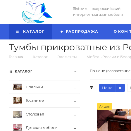
5kitov.ru - всероссийский
интернет-магазин мебели
КАТАЛОГ
РАСПРОДАЖА
О КОМ
Тумбы прикроватные из Р
—
—
—
Главная
Каталог
Элементы
Мебель России и Бело
По цене (возрастание
КАТАЛОГ
Спальни
Цена
Гостиные
Акция
Столовая
Детская мебель