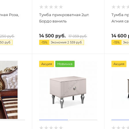
ная Роза,
Тумба прикроватная 2шт.
Тумба пр
Бордо ваниль
Агния с
14 500
руб.
14 600
 250
руб.
17 059
руб.
250
руб.
-
15
%
Экономия
2 559
руб.
-
15
%
Эк
Акция
Новинка
Акция