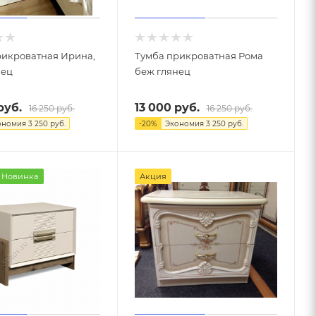
рикроватная Ирина,
Тумба прикроватная Рома
нец
беж глянец
руб.
13 000
руб.
16 250
руб.
16 250
руб.
ономия
3 250
руб.
-
20
%
Экономия
3 250
руб.
Новинка
Акция