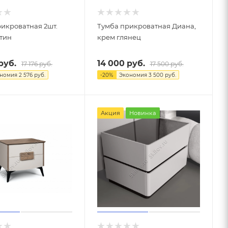
икроватная 2шт.
Тумба прикроватная Диана,
атин
крем глянец
руб.
14 000
руб.
17 176
руб.
17 500
руб.
ономия
2 576
руб.
-
20
%
Экономия
3 500
руб.
Акция
Новинка