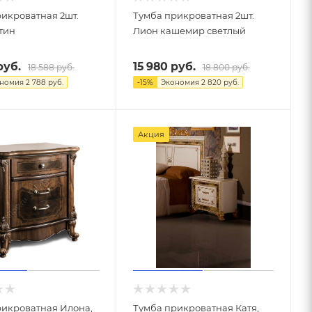
икроватная 2шт.
Тумба прикроватная 2шт.
тин
Лион кашемир светлый
уб.
15 980
руб.
18 588
руб.
18 800
руб.
ономия
2 788
руб.
-
15
%
Экономия
2 820
руб.
Акция
рикроватная Илона,
Тумба прикроватная Катя,