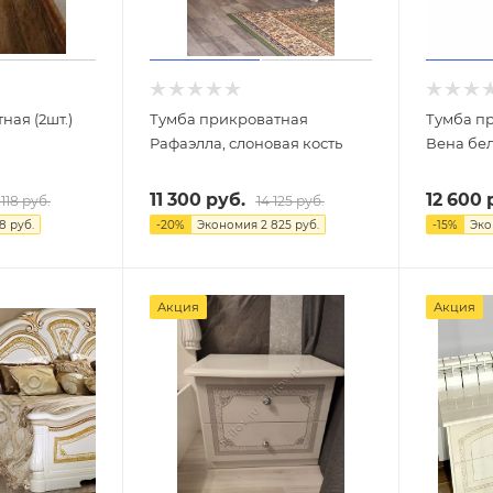
ная (2шт.)
Тумба прикроватная
Тумба п
Рафаэлла, слоновая кость
Вена бе
11 300
руб.
12 600
р
 118
руб.
14 125
руб.
18
руб.
-
20
%
Экономия
2 825
руб.
-
15
%
Эк
Акция
Акция