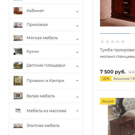
Кабинет
Прихожая
Мягкая мебель
Тумба прикроват
Кухни
могано глянцев
Детские площадки
7 500
руб.
9 3
-
20
%
Экономия
1 
Прованс и Кантри
Белая мебель
Акция
Мебель из массива
Элитная мебель