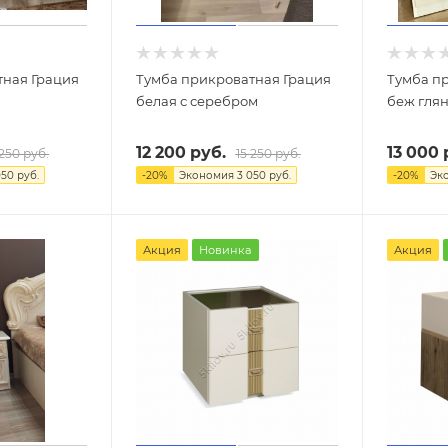
тная Грация
Тумба прикроватная Грация
Тумба п
белая с серебром
беж гля
12 200
руб.
13 000
 250
руб.
15 250
руб.
050
руб.
-
20
%
Экономия
3 050
руб.
-
20
%
Эк
Акция
Новинка
Акция