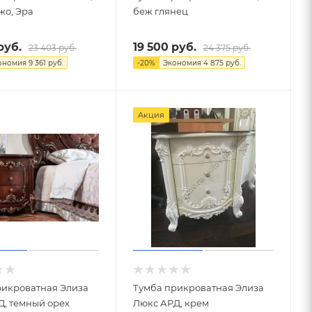
жо, Эра
беж глянец
руб.
19 500
руб.
23 403
руб.
24 375
руб.
ономия
9 361
руб.
-
20
%
Экономия
4 875
руб.
Акция
рикроватная Элиза
Тумба прикроватная Элиза
Д, темный орех
Люкс АРД, крем