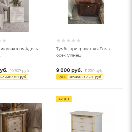
рикроватная Адель
Тумба прикроватная Рома
ж
орех глянец
уб.
9 000
руб.
10 907
руб.
11 250
руб.
ономия
3 817
руб.
-
20
%
Экономия
2 250
руб.
Акция