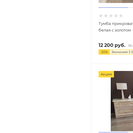
Тумба прикрова
белая с золотом
12 200
руб.
15
-
20
%
Экономия
3 
Акция