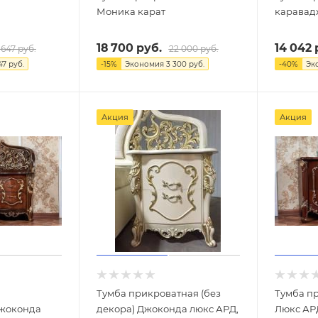
Моника карат
каравад
18 700
руб.
14 042
 647
руб.
22 000
руб.
47
руб.
-
15
%
Экономия
3 300
руб.
-
40
%
Эк
Акция
Акция
Тумба прикроватная (без
Тумба п
декора) Джоконда люкс АРД,
Люкс АР