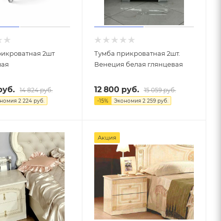
рикроватная 2шт
Тумба прикроватная 2шт.
лая
Венеция белая глянцевая
уб.
12 800
руб.
14 824
руб.
15 059
руб.
ономия
2 224
руб.
-
15
%
Экономия
2 259
руб.
Акция