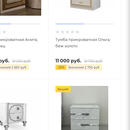
рикроватная Анита,
Тумба прикроватная Ольга,
нец
беж золото
руб.
11 000
руб.
13 250
руб.
13 750
руб.
ономия
2 650
руб.
-
20
%
Экономия
2 750
руб.
Акция