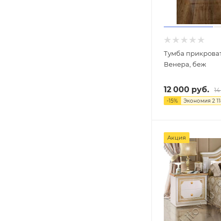
Тумба прикроват
Венера, беж
12 000
руб.
14
-
15
%
Экономия
2 1
Акция