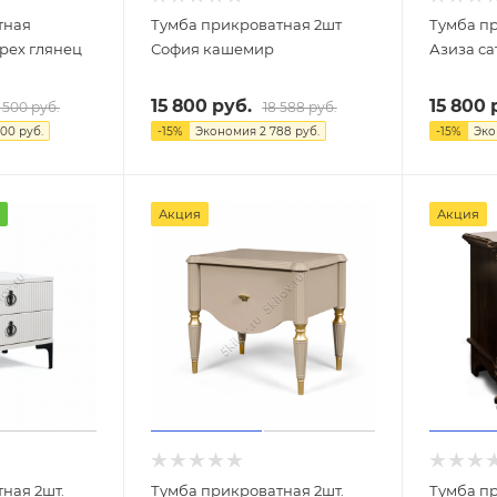
тная
Тумба прикроватная 2шт
Тумба пр
рех глянец
София кашемир
Азиза са
15 800
руб.
15 800
р
7 500
руб.
18 588
руб.
500
руб.
-
15
%
Экономия
2 788
руб.
-
15
%
Эк
Акция
Акция
ная 2шт.
Тумба прикроватная 2шт.
Тумба п