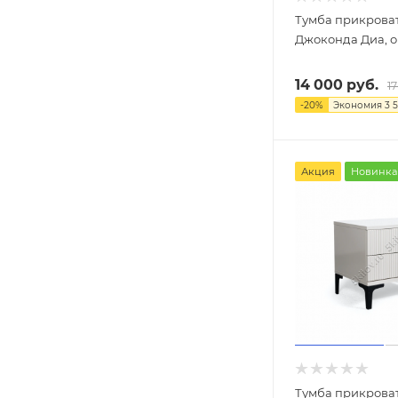
Тумба прикрова
Джоконда Диа, о
14 000
руб.
1
-
20
%
Экономия
3 
Акция
Новинка
Тумба прикроват