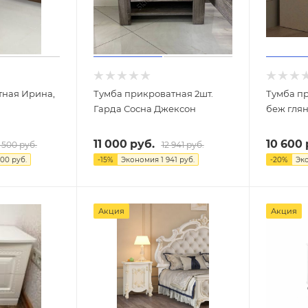
тная Ирина,
Тумба прикроватная 2шт.
Тумба п
Гарда Сосна Джексон
беж гля
11 000
руб.
10 600
2 500
руб.
12 941
руб.
500
руб.
-
15
%
Экономия
1 941
руб.
-
20
%
Эк
Акция
Акция