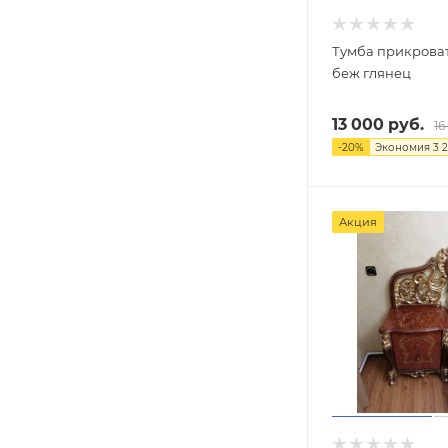
Тумба прикроват
беж глянец
13 000
руб.
16
-
20
%
Экономия
3 
Акция