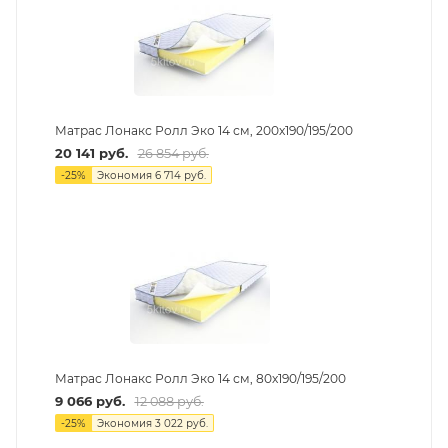
Матрас Лонакс Ролл Эко 14 см, 200х190/195/200
20 141
руб.
26 854
руб.
-
25
%
Экономия
6 714
руб.
Матрас Лонакс Ролл Эко 14 см, 80х190/195/200
9 066
руб.
12 088
руб.
-
25
%
Экономия
3 022
руб.