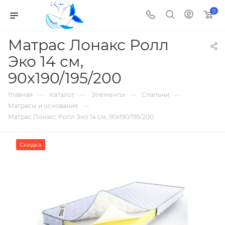
0
Матрас Лонакс Ролл
Эко 14 см,
90х190/195/200
—
—
—
—
Главная
Каталог
Элементы
Спальни
—
Матрасы и основания
Матрас Лонакс Ролл Эко 14 см, 90х190/195/200
Скидка