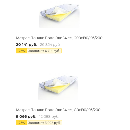
Матрас Лонакс Ролл Эко 14 см, 200х190/195/200
20 141
руб.
26 854
руб.
-
25
%
Экономия
6 714
руб.
Матрас Лонакс Ролл Эко 14 см, 80х190/195/200
9 066
руб.
12 088
руб.
-
25
%
Экономия
3 022
руб.