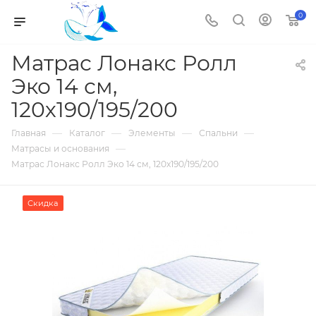
0
Матрас Лонакс Ролл
Эко 14 см,
120х190/195/200
—
—
—
—
Главная
Каталог
Элементы
Спальни
—
Матрасы и основания
Матрас Лонакс Ролл Эко 14 см, 120х190/195/200
Скидка