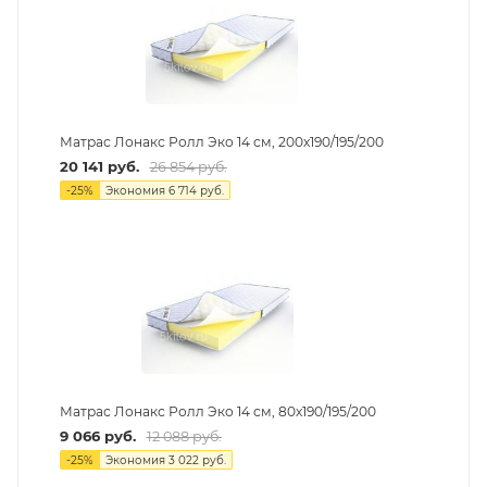
Матрас Лонакс Ролл Эко 14 см, 200х190/195/200
20 141
руб.
26 854
руб.
-
25
%
Экономия
6 714
руб.
Матрас Лонакс Ролл Эко 14 см, 80х190/195/200
9 066
руб.
12 088
руб.
-
25
%
Экономия
3 022
руб.