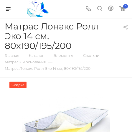
0
Матрас Лонакс Ролл
Эко 14 см,
80х190/195/200
—
—
—
—
Главная
Каталог
Элементы
Спальни
—
Матрасы и основания
Матрас Лонакс Ролл Эко 14 см, 80х190/195/200
Скидка