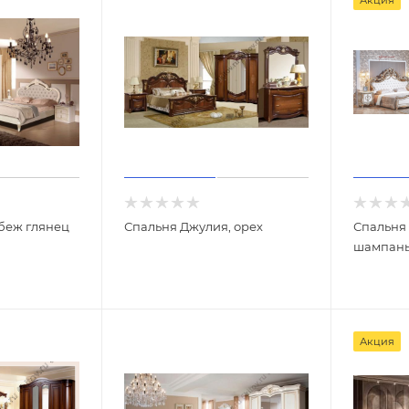
беж глянец
Спальня Джулия, орех
Спальня
шампан
Акция