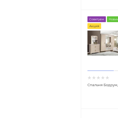
Советуем
Нови
Акция
Спальня Бодрум,