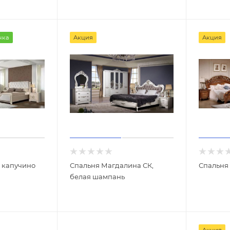
нка
Акция
Акция
 капучино
Спальня Магдалина СК,
Спальня
белая шампань
Акция