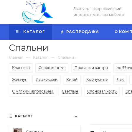
5kitov.ru - всероссийский
интернет-магазин мебели
КАТАЛОГ
РАСПРОДАЖА
О КОМ
Спальни
—
—
Главная
Каталог
Спальни
Классика
Современные
Прованс и кантри
до 99тыс
Жемчуг
Из экокожи
Китай
Корпусные
Лак
С мягким изголовьем
Светлые
Слоновая кость
Сп
КАТАЛОГ
Спальни