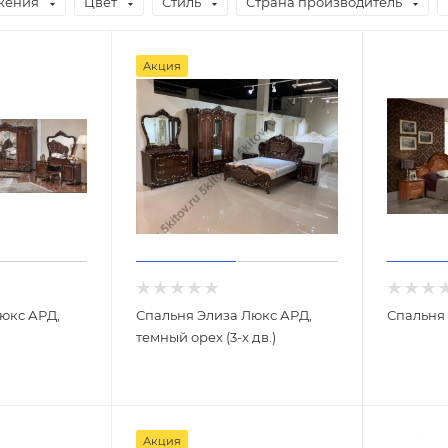
жения
Цвет
Стиль
Страна производитель
Акция
юкс АРД,
Спальня Элиза Люкс АРД,
Спальня 
темный орех (3-х дв.)
Акция