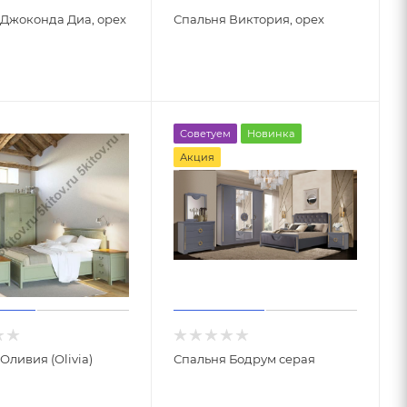
 Джоконда Диа, орех
Спальня Виктория, орех
Советуем
Новинка
Акция
Оливия (Olivia)
Спальня Бодрум серая