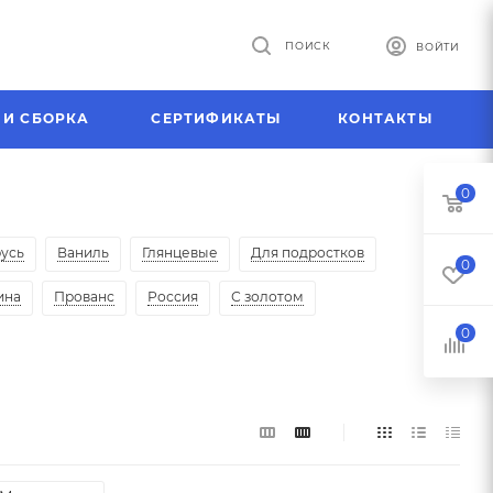
ПОИСК
ВОЙТИ
 И СБОРКА
СЕРТИФИКАТЫ
КОНТАКТЫ
0
усь
Ваниль
Глянцевые
Для подростков
0
ина
Прованс
Россия
С золотом
0