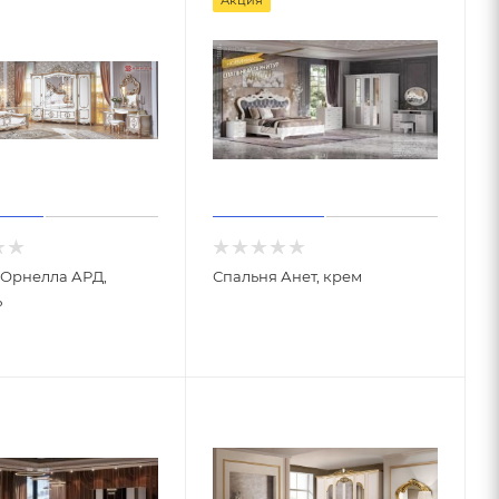
 Орнелла АРД,
Спальня Анет, крем
ь