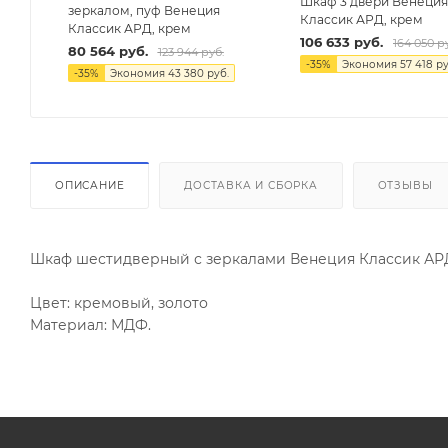
Шкаф 3 двери Венеци
зеркалом, пуф Венеция
Классик АРД, крем
Классик АРД, крем
106 633
руб.
164 050
ру
80 564
руб.
123 944
руб.
-
35
%
Экономия
57 418
ру
-
35
%
Экономия
43 380
руб.
ОПИСАНИЕ
ДОСТАВКА И СБОРКА
ОТЗЫВЫ
Шкаф шестидверный с зеркалами Венеция Классик АР
Цвет: кремовый, золото
Материал: МДФ.