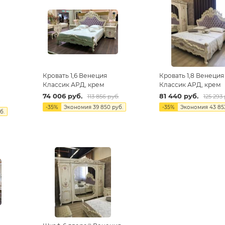
Кровать 1,6 Венеция
Кровать 1,8 Венеция
Классик АРД, крем
Классик АРД, крем
74 006
руб.
81 440
руб.
113 856
руб.
125 293
.
-
35
%
Экономия
39 850
руб.
-
35
%
Экономия
43 85
б.