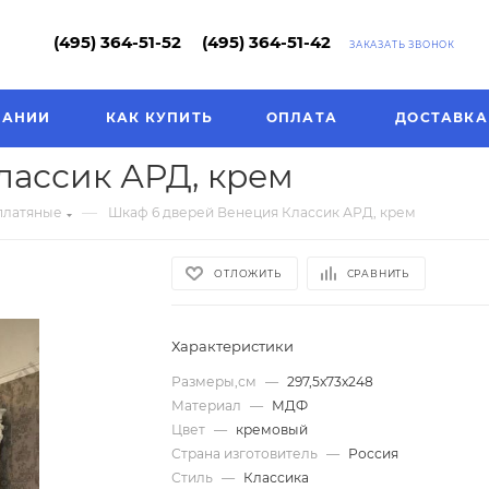
(495) 364-51-52
(495) 364-51-42
ЗАКАЗАТЬ ЗВОНОК
ПАНИИ
КАК КУПИТЬ
ОПЛАТА
ДОСТАВКА
лассик АРД, крем
—
платяные
Шкаф 6 дверей Венеция Классик АРД, крем
ОТЛОЖИТЬ
СРАВНИТЬ
Характеристики
Размеры,см
—
297,5х73х248
Материал
—
МДФ
Цвет
—
кремовый
Страна изготовитель
—
Россия
Стиль
—
Классика