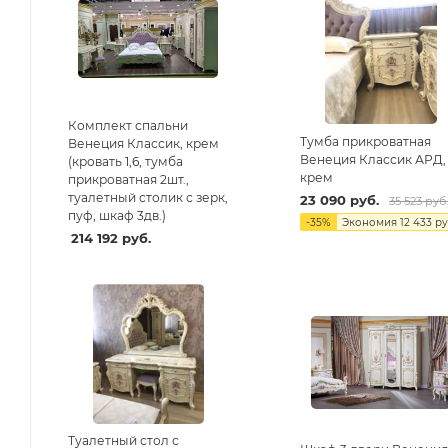
Комплект спальни
Тумба прикроватная
Венеция Классик, крем
Венеция Классик АРД,
(кровать 1,6, тумба
крем
прикроватная 2шт.,
туалетный столик с зерк,
23 090
руб.
35 523
руб
пуф, шкаф 3дв.)
-
35
%
Экономия
12 433
ру
214 192
руб.
Туалетный стол с