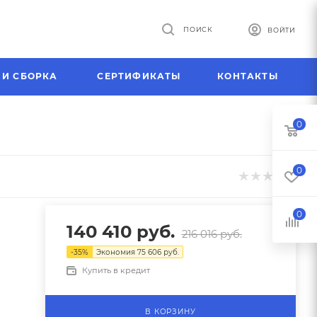
ПОИСК
ВОЙТИ
 И СБОРКА
СЕРТИФИКАТЫ
КОНТАКТЫ
0
0
0
140 410
руб.
216 016
руб.
-
35
%
Экономия
75 606
руб.
Купить в кредит
В КОРЗИНУ