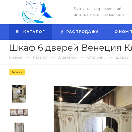
5kitov.ru - всероссийский
интернет-магазин мебели
КАТАЛОГ
РАСПРОДАЖА
О КОМ
Шкаф 6 дверей Венеция К
—
—
—
—
Главная
Каталог
Элементы
Спальни
Шкафы 
Акция