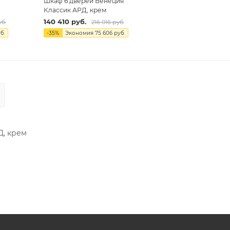
я
Шкаф 6 дверей Венеция
Классик АРД, крем
140 410
руб.
б.
216 016
руб.
б.
-
35
%
Экономия
75 606
руб.
Д, крем