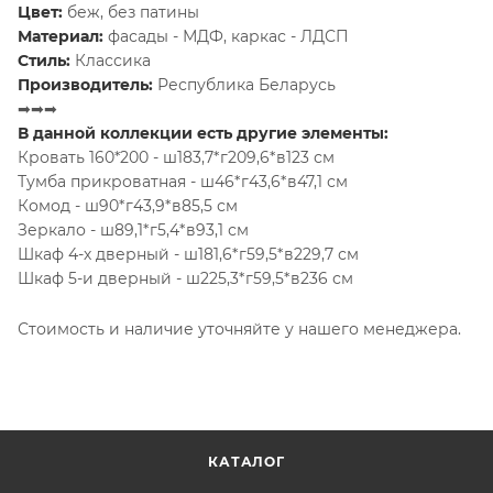
Цвет:
беж, без патины
Материал:
фасады - МДФ, каркас - ЛДСП
Стиль:
Классика
Производитель:
Республика Беларусь
➡➡➡
В данной коллекции есть другие элементы:
Кровать 160*200 - ш183,7*г209,6*в123 см
Тумба прикроватная - ш46*г43,6*в47,1 см
Комод - ш90*г43,9*в85,5 см
Зеркало - ш89,1*г5,4*в93,1 см
Шкаф 4-х дверный - ш181,6*г59,5*в229,7 см
Шкаф 5-и дверный - ш225,3*г59,5*в236 см
Стоимость и наличие уточняйте у нашего менеджера.
КАТАЛОГ