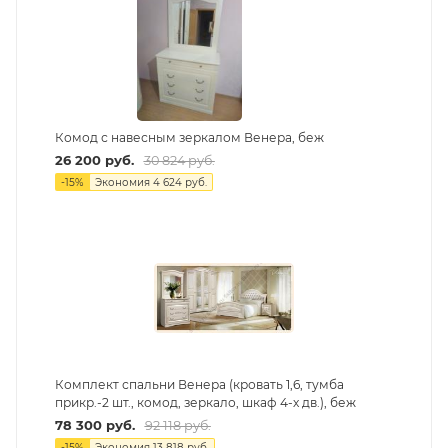
Комод с навесным зеркалом Венера, беж
26 200
руб.
30 824
руб.
-
15
%
Экономия
4 624
руб.
Комплект спальни Венера (кровать 1,6, тумба
прикр.-2 шт., комод, зеркало, шкаф 4-х дв.), беж
78 300
руб.
92 118
руб.
-
15
%
Экономия
13 818
руб.