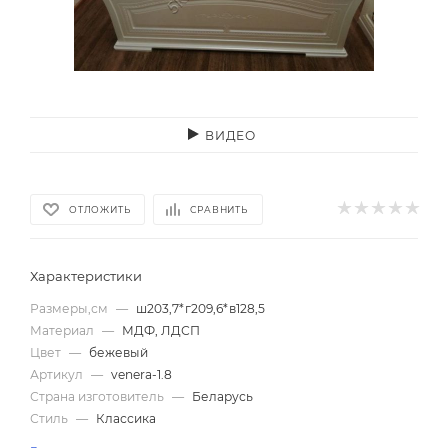
ВИДЕО
ОТЛОЖИТЬ
СРАВНИТЬ
Характеристики
Размеры,см
—
ш203,7*г209,6*в128,5
Материал
—
МДФ, ЛДСП
Цвет
—
бежевый
Артикул
—
venera-1.8
Страна изготовитель
—
Беларусь
Стиль
—
Классика