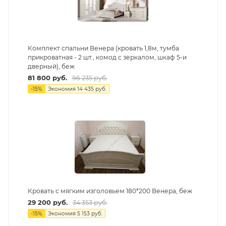
Комплект спальни Венера (кровать 1,8м, тумба
прикроватная - 2 шт., комод с зеркалом, шкаф 5-и
дверный), беж
81 800
руб.
96 235
руб.
-
15
%
Экономия
14 435
руб.
Кровать с мягким изголовьем 180*200 Венера, беж
29 200
руб.
34 353
руб.
-
15
%
Экономия
5 153
руб.