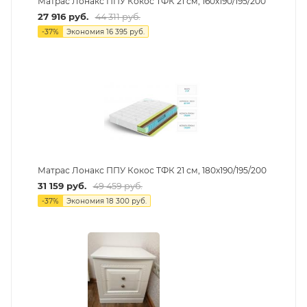
Матрас Лонакс ППУ Кокос ТФК 21 см, 160х190/195/200
27 916
руб.
44 311
руб.
-
37
%
Экономия
16 395
руб.
Матрас Лонакс ППУ Кокос ТФК 21 см, 180х190/195/200
31 159
руб.
49 459
руб.
-
37
%
Экономия
18 300
руб.