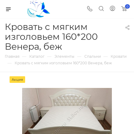
0
Кровать с мягким
изголовьем 160*200
Венера, беж
—
—
—
—
Главная
Каталог
Элементы
Спальни
Кровати
—
Кровать с мягким изголовьем 160*200 Венера, беж
Акция