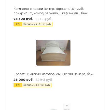
Комплект спальни Венера (кровать 1,6, тумба
прикр.-2 шт., комод, зеркало, шкаф 4-х дв.), беж
78 300
руб.
92 118
руб.
-
15
%
Экономия
13 818
руб.
Кровать с мягким изголовьем 160*200 Венера, беж
28 000
руб.
32 941
руб.
-
15
%
Экономия
4 941
руб.