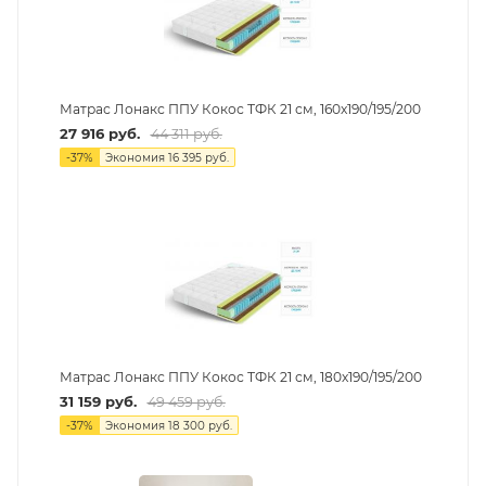
Матрас Лонакс ППУ Кокос ТФК 21 см, 160х190/195/200
27 916
руб.
44 311
руб.
-
37
%
Экономия
16 395
руб.
Матрас Лонакс ППУ Кокос ТФК 21 см, 180х190/195/200
31 159
руб.
49 459
руб.
-
37
%
Экономия
18 300
руб.