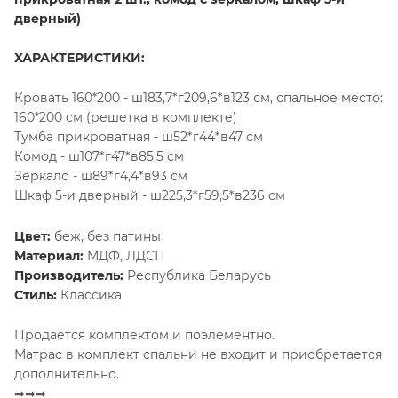
дверный)
ХАРАКТЕРИСТИКИ:
Кровать 160*200 - ш183,7*г209,6*в123 см, спальное место:
160*200 см (решетка в комплекте)
Тумба прикроватная - ш52*г44*в47 см
Комод - ш107*г47*в85,5 см
Зеркало - ш89*г4,4*в93 см
Шкаф 5-и дверный - ш225,3*г59,5*в236 см
Цвет:
беж, без патины
Материал:
МДФ, ЛДСП
Производитель:
Республика Беларусь
Стиль:
Классика
Продается комплектом и поэлементно.
Матрас в комплект спальни не входит и приобретается
дополнительно.
➡➡➡