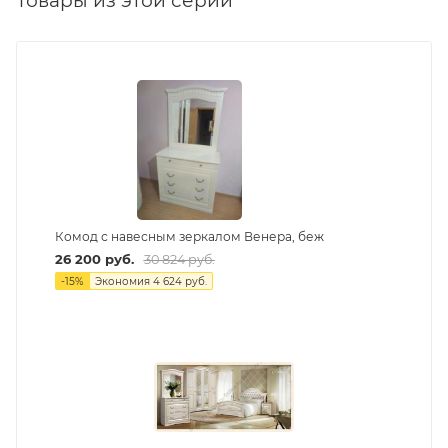
Товары из этой серии
Комод с навесным зеркалом Венера, беж
26 200
руб.
30 824
руб.
-
15
%
Экономия
4 624
руб.