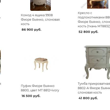
Кресло с
Комод 4 ящика 9908
ь
подлокотниками 88
Фиоре Бьянко, слоновая
Фиоре Бьянко, слон
кость
кость (ткань МТ8832
86 900
руб.
52 800
руб.
я
Тумба прикроватная
Пуфик Фиоре Бьянко
8802-А Фиоре Бьянк
8800, цвет МТ 8812+ivory
слоновая кость
16 500
руб.
41 800
руб.