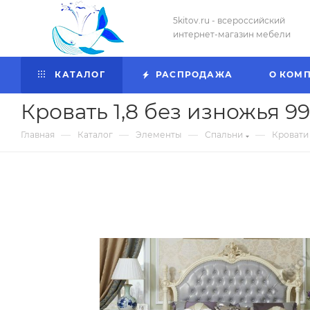
5kitov.ru - всероссийский
интернет-магазин мебели
КАТАЛОГ
РАСПРОДАЖА
О КОМ
Кровать 1,8 без изножья 9
—
—
—
—
Главная
Каталог
Элементы
Спальни
Кровати