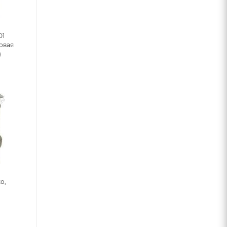
01
овая
)
о,