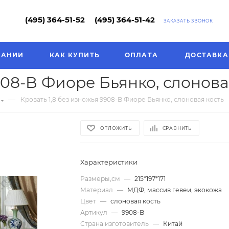
(495) 364-51-52
(495) 364-51-42
ЗАКАЗАТЬ ЗВОНОК
ПАНИИ
КАК КУПИТЬ
ОПЛАТА
ДОСТАВКА
908-B Фиоре Бьянко, слонова
—
Кровать 1,8 без изножья 9908-B Фиоре Бьянко, слоновая кость
ОТЛОЖИТЬ
СРАВНИТЬ
Характеристики
Размеры,см
—
215*197*171
Материал
—
МДФ, массив гевеи, экокожа
Цвет
—
слоновая кость
Артикул
—
9908-B
Страна изготовитель
—
Китай