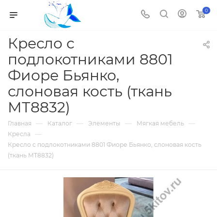
0
Кресло с
подлокотниками 8801
Фиоре Бьянко,
слоновая кость (ткань
МТ8832)
—
—
—
—
Главная
Каталог
Элементы
Мягкая мебель
—
Кресла
Кресло с подлокотниками 8801 Фиоре Бьянко, слоновая кость
(ткань МТ8832)