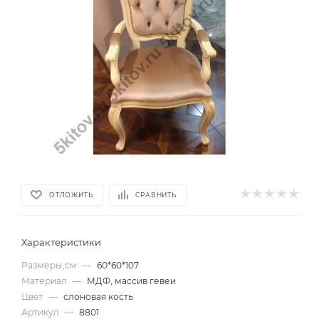
ОТЛОЖИТЬ
СРАВНИТЬ
Характеристики
Размеры,см
—
60*60*107
Материал
—
МДФ, массив гевеи
Цвет
—
слоновая кость
Артикул
—
8801