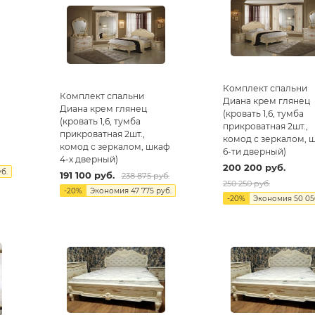
Комплект спальни
Комплект спальни
Диана крем глянец
Диана крем глянец
(кровать 1,6, тумба
(кровать 1,6, тумба
прикроватная 2шт.,
прикроватная 2шт.,
комод с зеркалом, 
комод с зеркалом, шкаф
6-ти дверный)
4-х дверный)
200 200
руб.
б.
191 100
руб.
238 875
руб.
250 250
руб.
-
20
%
Экономия
47 775
руб.
-
20
%
Экономия
50 05