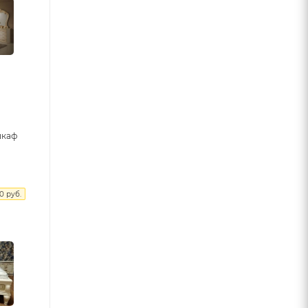
шкаф
0
руб.