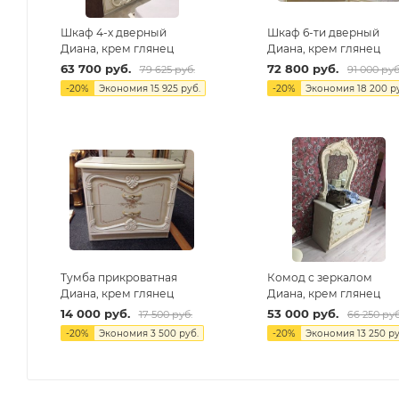
Шкаф 4-х дверный
Шкаф 6-ти дверный
Диана, крем глянец
Диана, крем глянец
63 700
руб.
72 800
руб.
79 625
руб.
91 000
руб
-
20
%
Экономия
15 925
руб.
-
20
%
Экономия
18 200
ру
Тумба прикроватная
Комод с зеркалом
Диана, крем глянец
Диана, крем глянец
14 000
руб.
53 000
руб.
17 500
руб.
66 250
руб
-
20
%
Экономия
3 500
руб.
-
20
%
Экономия
13 250
ру