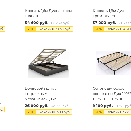
Кровать 1,6м Диана, крем
Кровать 1,8м Диана,
глянец
крем глянец
54 600
руб.
57 200
руб.
.
68 250
руб.
71 500
р
б.
-
20
%
Экономия
13 650
руб.
-
20
%
Экономия
14 30
Бельевой ящик с
Ортопедическое
подъемным
основание Диа 140*2
механизмом Диа
160*200 | 180*200
.
26 000
руб.
9 100
руб.
32 500
руб.
11 375
руб
б.
-
20
%
Экономия
6 500
руб.
-
20
%
Экономия
2 275