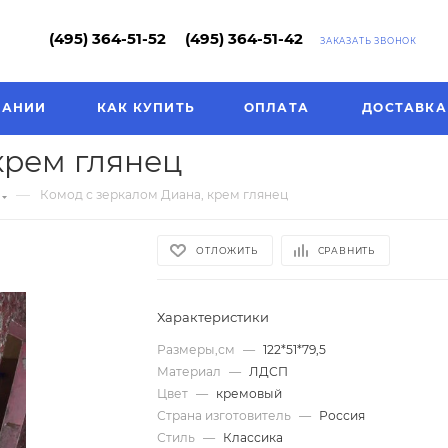
(495) 364-51-52
(495) 364-51-42
ЗАКАЗАТЬ ЗВОНОК
ПАНИИ
КАК КУПИТЬ
ОПЛАТА
ДОСТАВКА
крем глянец
—
Комод с зеркалом Диана, крем глянец
ОТЛОЖИТЬ
СРАВНИТЬ
Характеристики
Размеры,см
—
122*51*79,5
Материал
—
ЛДСП
Цвет
—
кремовый
Страна изготовитель
—
Россия
Стиль
—
Классика