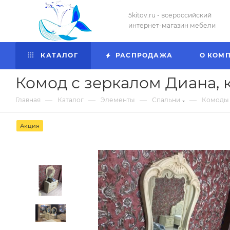
5kitov.ru - всероссийский
интернет-магазин мебели
КАТАЛОГ
РАСПРОДАЖА
О КОМ
Комод с зеркалом Диана, 
—
—
—
—
Главная
Каталог
Элементы
Спальни
Комоды
Акция