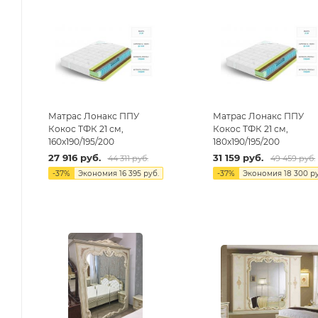
Матрас Лонакс ППУ
Матрас Лонакс ППУ
Кокос ТФК 21 см,
Кокос ТФК 21 см,
160х190/195/200
180х190/195/200
27 916
руб.
31 159
руб.
44 311
руб.
49 459
руб.
-
37
%
Экономия
16 395
руб.
-
37
%
Экономия
18 300
ру