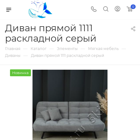
0
Диван прямой 1111
раскладной серый
—
—
—
—
Главная
Каталог
Элементы
Мягкая мебель
—
Диваны
Диван прямой 1111 раскладной серый
Новинка