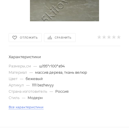
ОТЛОЖИТЬ
СРАВНИТЬ
Характеристики
Размеры,см
—
ш195*г100*в94
Материал
—
массив дерева, ткань велюр
Цвет
—
бежевый
Артикул
—
1111 bezhevyy
Страна изготовитель
—
Россия
Стиль
—
Модерн
Все характеристики