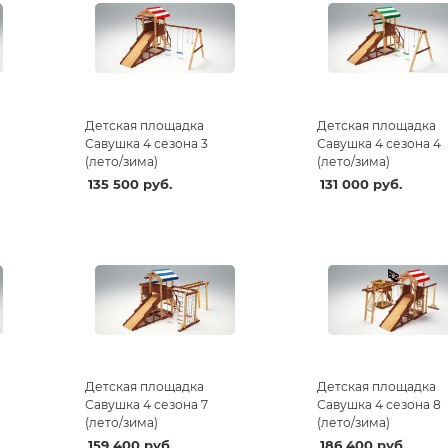
Детская площадка
Детская площадка
Савушка 4 сезона 3
Савушка 4 сезона 4
(лето/зима)
(лето/зима)
135 500
руб.
131 000
руб.
Детская площадка
Детская площадка
Савушка 4 сезона 7
Савушка 4 сезона 8
(лето/зима)
(лето/зима)
159 400
руб.
186 400
руб.