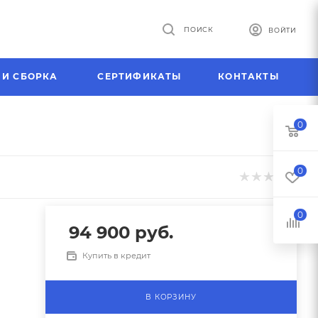
ПОИСК
ВОЙТИ
 И СБОРКА
СЕРТИФИКАТЫ
КОНТАКТЫ
0
0
0
94 900
руб.
Купить в кредит
В КОРЗИНУ