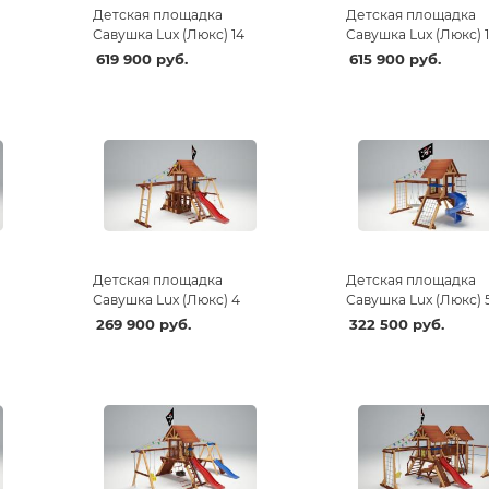
Детская площадка
Детская площадка
Савушка Lux (Люкс) 14
Савушка Lux (Люкс) 
619 900
руб.
615 900
руб.
Детская площадка
Детская площадка
Савушка Lux (Люкс) 4
Савушка Lux (Люкс) 
269 900
руб.
322 500
руб.