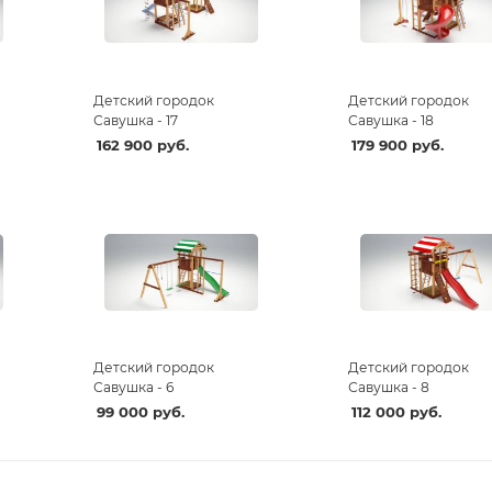
Детский городок
Детский городок
Савушка - 17
Савушка - 18
162 900
руб.
179 900
руб.
Детский городок
Детский городок
Савушка - 6
Савушка - 8
99 000
руб.
112 000
руб.