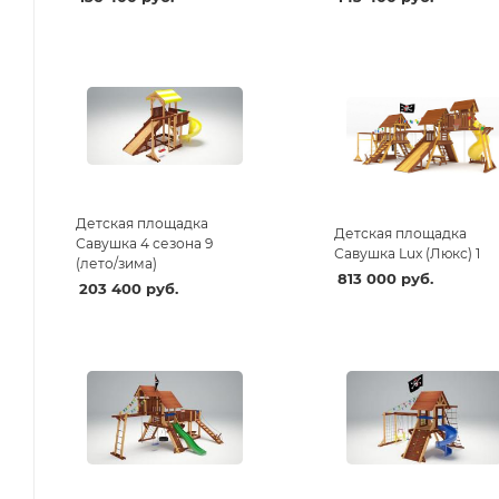
Детская площадка
Детская площадка
Савушка 4 сезона 9
Савушка Lux (Люкс) 1
(лето/зима)
813 000
руб.
203 400
руб.