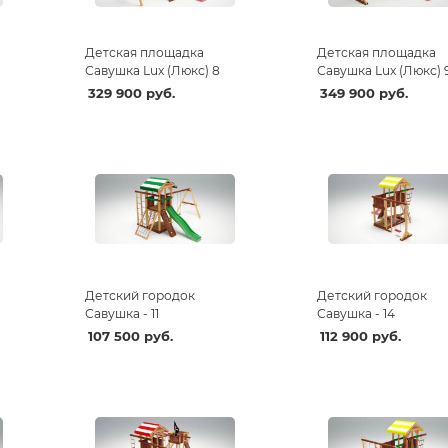
Детская площадка
Детская площадка
Савушка Lux (Люкс) 8
Савушка Lux (Люкс) 
329 900
руб.
349 900
руб.
Детский городок
Детский городок
Савушка - 11
Савушка - 14
107 500
руб.
112 900
руб.