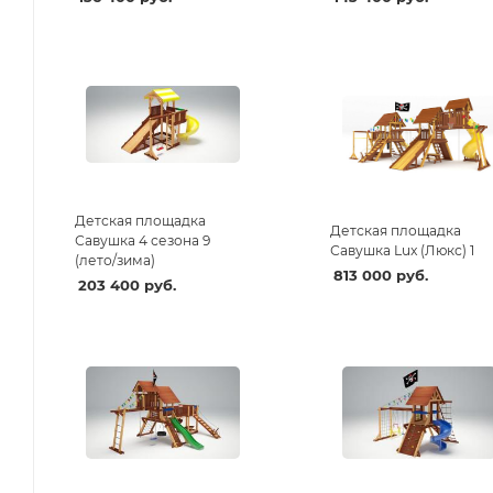
Детская площадка
Детская площадка
Савушка 4 сезона 9
Савушка Lux (Люкс) 1
(лето/зима)
813 000
руб.
203 400
руб.