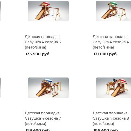
Детская площадка
Детская площадка
Савушка 4 сезона 3
Савушка 4 сезона 4
(лето/зима)
(лето/зима)
135 500
руб.
131 000
руб.
Детская площадка
Детская площадка
Савушка 4 сезона 7
Савушка 4 сезона 8
(лето/зима)
(лето/зима)
159 400
руб.
186 400
руб.