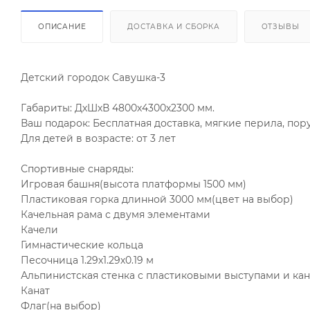
ОПИСАНИЕ
ДОСТАВКА И СБОРКА
ОТЗЫВЫ
Детский городок Савушка-3
Габариты: ДхШхВ 4800х4300х2300 мм.
Ваш подарок: Бесплатная доставка, мягкие перила, по
Для детей в возрасте: от 3 лет
Спортивные снаряды:
Игровая башня(высота платформы 1500 мм)
Пластиковая горка длинной 3000 мм(цвет на выбор)
Качельная рама с двумя элементами
Качели
Гимнастические кольца
Песочница 1.29х1.29х0.19 м
Альпинистская стенка с пластиковыми выступами и ка
Канат
Флаг(на выбор)