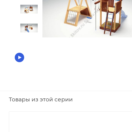
Товары из этой серии