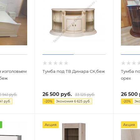
м изголовьем
Тумба под ТВ Динара СК,беж
Тумба по
 беж
орех
26 500
руб.
26 500
2 941
руб.
33 125
руб.
41
руб.
-
20
%
Экономия
6 625
руб.
-
20
%
Эк
Акция
Акция