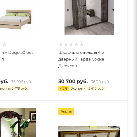
1,4м Desjo 50 без
Шкаф для одежды 4-х
ия
дверный Гарда Сосна
Джексон
уб.
30 700
руб.
35 996
руб.
36 118
руб.
ономия
6 479
руб.
-
15
%
Экономия
5 418
руб.
Акция