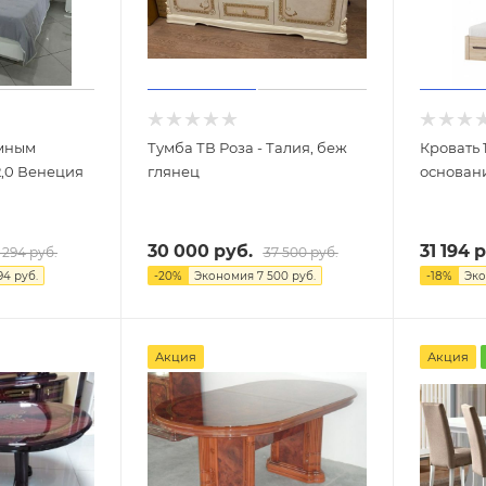
ёмным
Тумба ТВ Роза - Талия, беж
Кровать 1
2,0 Венеция
глянец
основан
30 000
руб.
31 194
р
 294
руб.
37 500
руб.
94
руб.
-
20
%
Экономия
7 500
руб.
-
18
%
Эк
Акция
Акция