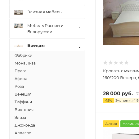
Элитная мебель
Мебель России и
Белоруссии
Бренды
Фабрики
Мона Лиза
Кровать с мягки
Прага
160*200 Венера,
Афина
Роза
28 000
руб.
3
Венеция
-
15
%
Экономия
4 9
Тиффани
Виктория
Элиза
Акция
Новинка
Джоконда
Аллегро