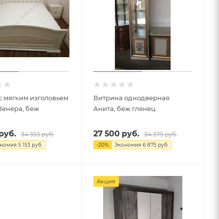
с мягким изголовьем
Витрина однодверная
Венера, беж
Анита, беж глянец
руб.
27 500
руб.
34 353
руб.
34 375
руб.
ономия
5 153
руб.
-
20
%
Экономия
6 875
руб.
Акция