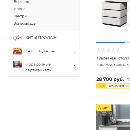
Версаль
Илона
Кантри
Эсмеральда
ХИТЫ ПРОДАЖ
РАСПРОДАЖА
Туалетный стол 
Подарочные
кашемир светлы
сертификаты
28 700
руб.
3
-
15
%
Экономия
5 0
Акция