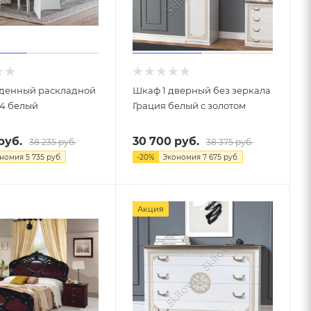
еденный раскладной
Шкаф 1 дверный без зеркала
 4 белый
Грация белый с золотом
руб.
30 700
руб.
38 235
руб.
38 375
руб.
ономия
5 735
руб.
-
20
%
Экономия
7 675
руб.
Акция