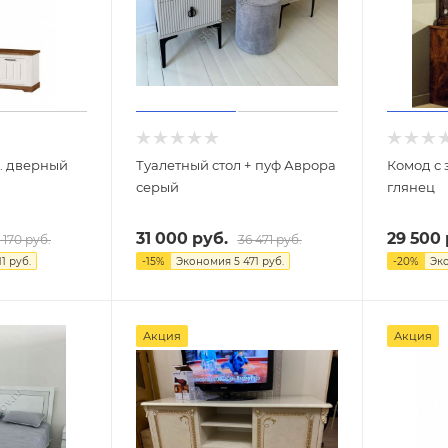
х. дверный
Туалетный стол + пуф Аврора
Комод с 
серый
глянец
31 000
руб.
29 500
 170
руб.
36 471
руб.
11
руб.
-
15
%
Экономия
5 471
руб.
-
20
%
Эк
Акция
Акция