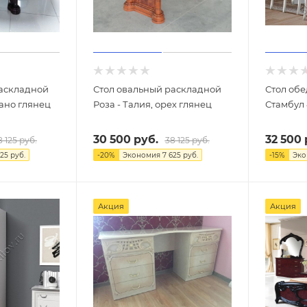
раскладной
Стол овальный раскладной
Стол об
гано глянец
Роза - Талия, орех глянец
Стамбул
30 500
руб.
32 500
8 125
руб.
38 125
руб.
625
руб.
-
20
%
Экономия
7 625
руб.
-
15
%
Эк
Акция
Акция