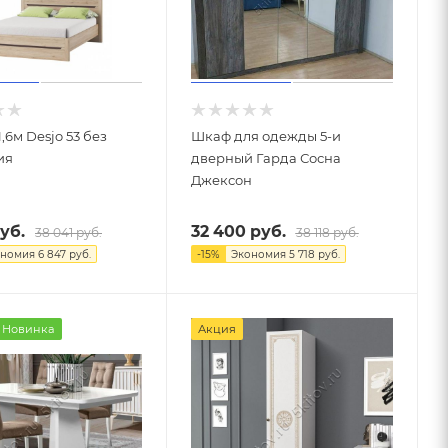
,6м Desjo 53 без
Шкаф для одежды 5-и
ия
дверный Гарда Сосна
Джексон
уб.
32 400
руб.
38 041
руб.
38 118
руб.
ономия
6 847
руб.
-
15
%
Экономия
5 718
руб.
Новинка
Акция