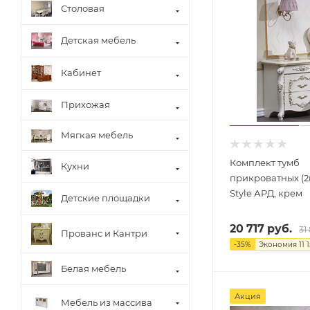
Столовая
Детская мебель
Кабинет
Прихожая
Мягкая мебель
Комплект тумб
Кухни
прикроватных (2
Style АРД, крем
Детские площадки
20 717
руб.
31
Прованс и Кантри
-
35
%
Экономия
11 
Белая мебель
Акция
Мебель из массива