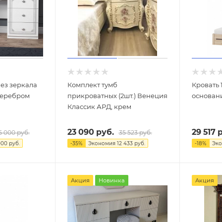
без зеркала
Комплект тумб
Кровать 
серебром
прикроватных (2шт.) Венеция
основан
Классик АРД, крем
23 090
руб.
29 517
р
5 000
руб.
35 523
руб.
000
руб.
-
35
%
Экономия
12 433
руб.
-
18
%
Эк
Акция
Новинка
Акция