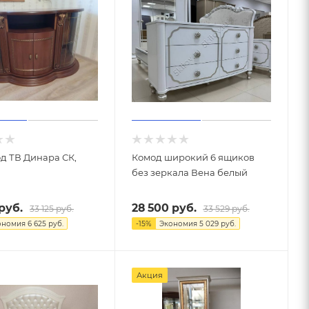
д ТВ Динара СК,
Комод широкий 6 ящиков
без зеркала Вена белый
руб.
28 500
руб.
33 125
руб.
33 529
руб.
ономия
6 625
руб.
-
15
%
Экономия
5 029
руб.
Акция