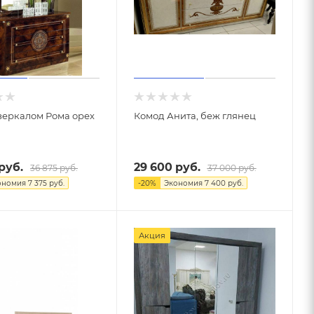
зеркалом Рома орех
Комод Анита, беж глянец
руб.
29 600
руб.
36 875
руб.
37 000
руб.
ономия
7 375
руб.
-
20
%
Экономия
7 400
руб.
Акция