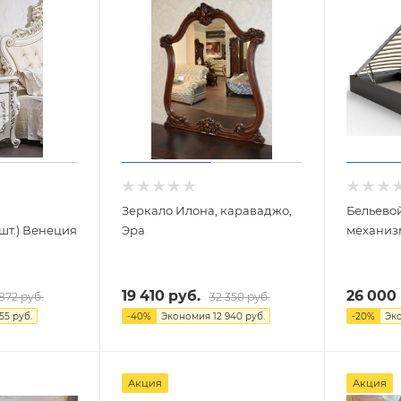
Зеркало Илона, караваджо,
Бельево
шт.) Венеция
Эра
механиз
19 410
руб.
26 000
 872
руб.
32 350
руб.
155
руб.
-
40
%
Экономия
12 940
руб.
-
20
%
Эк
Акция
Акция