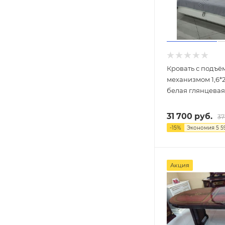
Кровать с подъ
механизмом 1,6*
белая глянцевая
31 700
руб.
37
-
15
%
Экономия
5 5
Акция