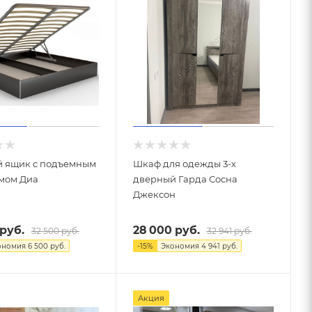
й ящик с подъемным
Шкаф для одежды 3-х
мом Диа
дверный Гарда Сосна
Джексон
руб.
28 000
руб.
32 500
руб.
32 941
руб.
ономия
6 500
руб.
-
15
%
Экономия
4 941
руб.
Акция