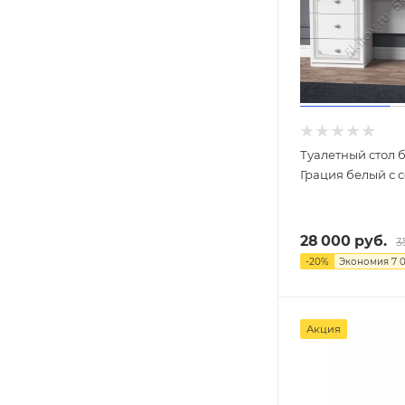
Туалетный стол 
Грация белый с 
28 000
руб.
3
-
20
%
Экономия
7 
Акция