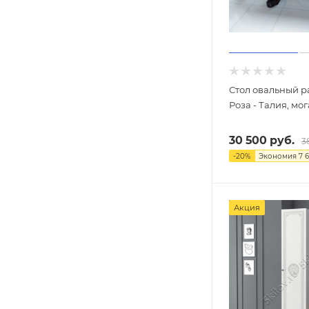
Стол овальный 
Роза - Талия, мо
30 500
руб.
3
-
20
%
Экономия
7 
Акция