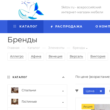
5kitov.ru - всероссийский
интернет-магазин мебели
КАТАЛОГ
РАСПРОДАЖА
О КОМ
Бренды
—
—
—
Главная
Каталог
Элементы
Бренды
Аллегро
Афина
Венеция
Версаль
Виктория
По цене (возрастание
КАТАЛОГ
Спальни
Цена
Гостиные
Акция