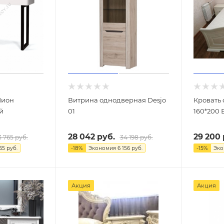
Лион
Витрина однодверная Desjo
Кровать 
й
01
160*200 
28 042
руб.
29 200
3 765
руб.
34 198
руб.
65
руб.
-
18
%
Экономия
6 156
руб.
-
15
%
Эк
Акция
Акция