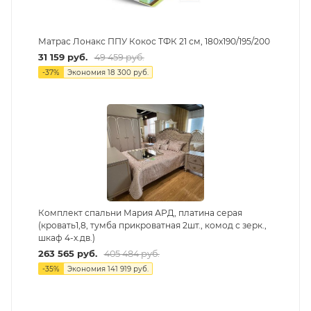
Матрас Лонакс ППУ Кокос ТФК 21 см, 180х190/195/200
31 159
руб.
49 459
руб.
-
37
%
Экономия
18 300
руб.
Комплект спальни Мария АРД, платина серая
(кровать1,8, тумба прикроватная 2шт., комод с зерк.,
шкаф 4-х.дв.)
263 565
руб.
405 484
руб.
-
35
%
Экономия
141 919
руб.