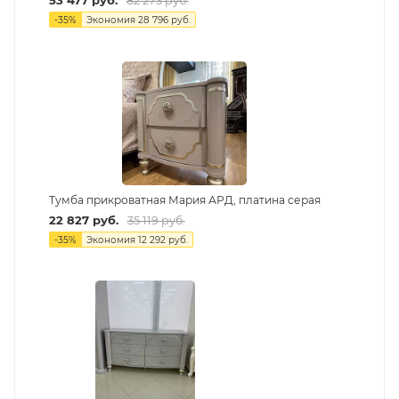
53 477
руб.
82 273
руб.
-
35
%
Экономия
28 796
руб.
Тумба прикроватная Мария АРД, платина серая
22 827
руб.
35 119
руб.
-
35
%
Экономия
12 292
руб.