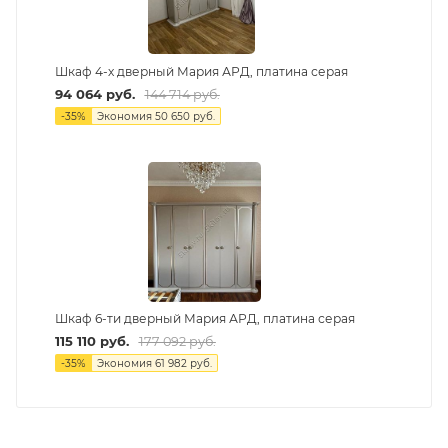
Шкаф 4-х дверный Мария АРД, платина серая
94 064
руб.
144 714
руб.
-
35
%
Экономия
50 650
руб.
Шкаф 6-ти дверный Мария АРД, платина серая
115 110
руб.
177 092
руб.
-
35
%
Экономия
61 982
руб.