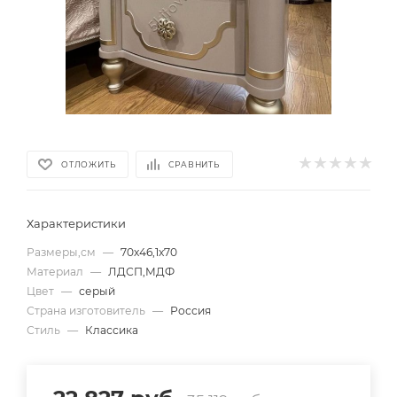
ОТЛОЖИТЬ
СРАВНИТЬ
Характеристики
Размеры,см
—
70х46,1х70
Материал
—
ЛДСП,МДФ
Цвет
—
серый
Страна изготовитель
—
Россия
Стиль
—
Классика