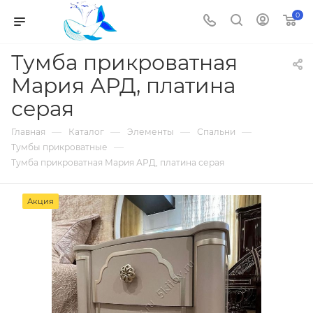
0
Тумба прикроватная
Мария АРД, платина
серая
—
—
—
—
Главная
Каталог
Элементы
Спальни
—
Тумбы прикроватные
Тумба прикроватная Мария АРД, платина серая
Акция