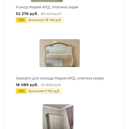
Комод Мария АРД, платина серая
52 276
руб.
80 424
руб.
-
35
%
Экономия
28 148
руб.
Зеркало для комода Мария АРД, платина серая
18 089
руб.
27 829
руб.
-
35
%
Экономия
9 740
руб.