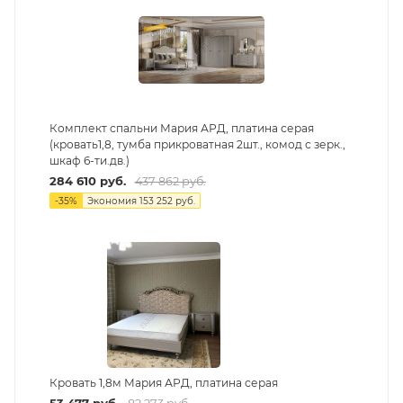
Комплект спальни Мария АРД, платина серая
(кровать1,8, тумба прикроватная 2шт., комод с зерк.,
шкаф 6-ти.дв.)
284 610
руб.
437 862
руб.
-
35
%
Экономия
153 252
руб.
Кровать 1,8м Мария АРД, платина серая