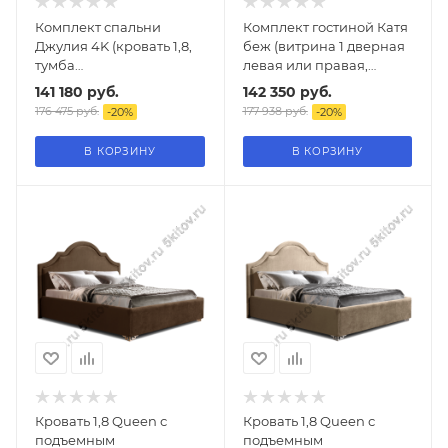
Комплект спальни
Комплект гостиной Катя
Джулия 4K (кровать 1,8,
беж (витрина 1 дверная
тумба
левая или правая,
прикроватная-2шт.,
Витрина 2-х дверная,
141 180
руб.
142 350
руб.
комод с зеркалом, шкаф
тумба под ТВ)
176 475
руб.
177 938
руб.
-
20
%
-
20
%
4-х дверный), белая
эмаль
В КОРЗИНУ
В КОРЗИНУ
Кровать 1,8 Queen с
Кровать 1,8 Queen с
подъемным
подъемным