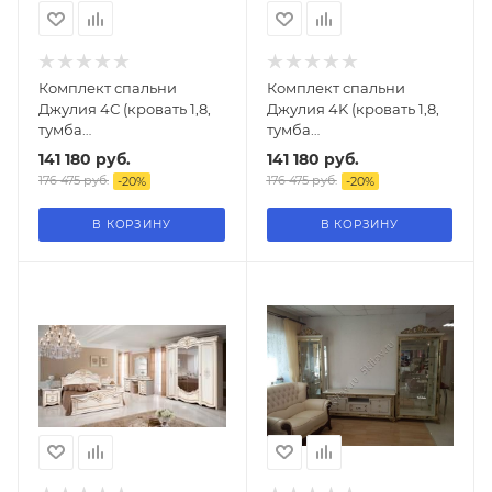
Комплект спальни
Комплект спальни
Джулия 4С (кровать 1,8,
Джулия 4K (кровать 1,8,
тумба
тумба
прикроватная-2шт.,
прикроватная-2шт.,
141 180
руб.
141 180
руб.
туал.стол с зеркалом,
комод с зеркалом, шкаф
176 475
руб.
176 475
руб.
-
20
%
-
20
%
шкаф 4-х дверный),
4-х дверный),орех
белая эмаль
В КОРЗИНУ
В КОРЗИНУ