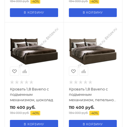
184 000
руб.
184 000
руб.
-
40
%
-
40
%
В КОРЗИНУ
В КОРЗИНУ
Кровать 1,8 Baveno с
Кровать 1,8 Baveno с
подъемным
подъемным
механизмом, шоколад
механизмом, пепельно-
коричневый
110 400
руб.
110 400
руб.
184 000
руб.
184 000
руб.
-
40
%
-
40
%
В КОРЗИНУ
В КОРЗИНУ