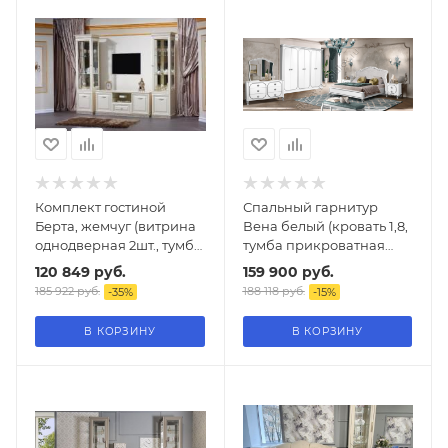
Комплект гостиной
Спальный гарнитур
Берта, жемчуг (витрина
Вена белый (кровать 1,8,
однодверная 2шт., тумба
тумба прикроватная
тв)
2шт., комод с зеркалом,
120 849
руб.
159 900
руб.
шкаф 6-и дверный)
185 922
руб.
188 118
руб.
-
35
%
-
15
%
В КОРЗИНУ
В КОРЗИНУ