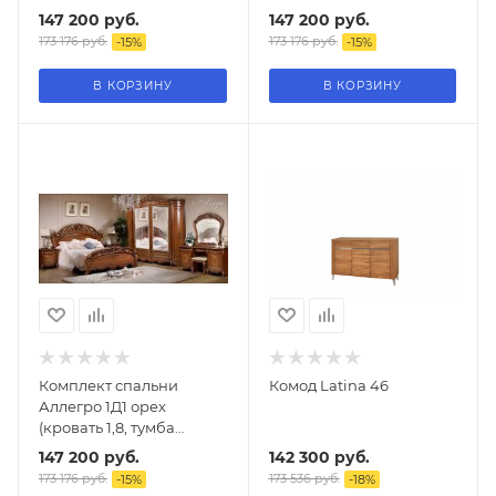
147 200
руб.
147 200
руб.
173 176
руб.
173 176
руб.
-
15
%
-
15
%
В КОРЗИНУ
В КОРЗИНУ
Комплект спальни
Комод Latina 46
Аллегро 1Д1 орех
(кровать 1,8, тумба
прикроватная 2 шт.,
147 200
руб.
142 300
руб.
туалетный стол с
173 176
руб.
173 536
руб.
-
15
%
-
18
%
зеркалом, шкаф 6-и