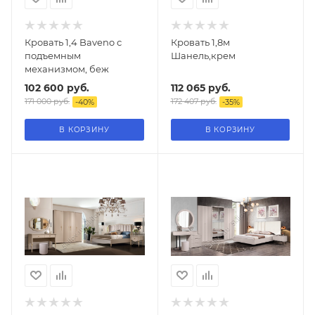
Кровать 1,4 Baveno с
Кровать 1,8м
подъемным
Шанель,крем
механизмом, беж
102 600
руб.
112 065
руб.
171 000
руб.
172 407
руб.
-
40
%
-
35
%
В КОРЗИНУ
В КОРЗИНУ