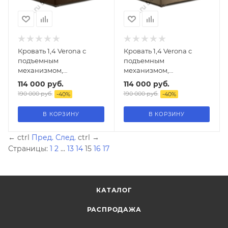
Кровать 1,4 Verona с
Кровать 1,4 Verona с
подъемным
подъемным
механизмом,
механизмом,
шоколадный ликёр
жемчужный берег
114 000
руб.
114 000
руб.
190 000
руб.
190 000
руб.
-
40
%
-
40
%
В КОРЗИНУ
В КОРЗИНУ
←
ctrl
Пред.
След.
ctrl
→
Страницы:
1
2
...
13
14
15
16
17
КАТАЛОГ
РАСПРОДАЖА