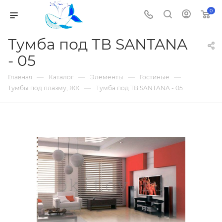
0
Тумба под ТВ SANTANA
- 05
—
—
—
—
Главная
Каталог
Элементы
Гостиные
—
Тумбы под плазму, ЖК
Тумба под ТВ SANTANA - 05