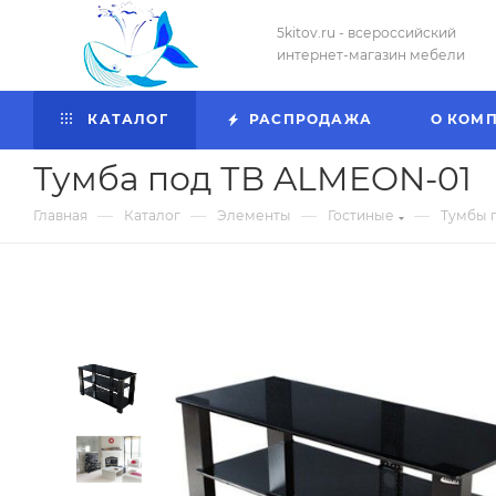
5kitov.ru - всероссийский
интернет-магазин мебели
КАТАЛОГ
РАСПРОДАЖА
О КОМ
Тумба под ТВ ALMEON-01
—
—
—
—
Главная
Каталог
Элементы
Гостиные
Тумбы 