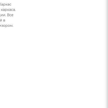
Каркас
каркаса.
ии. Все
й в
изором.