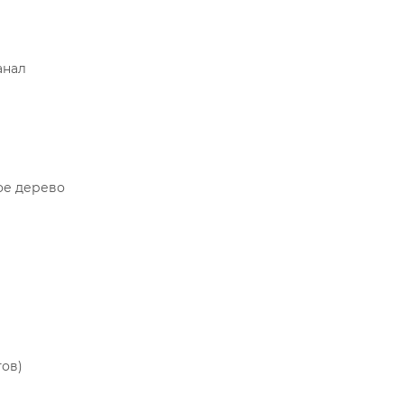
анал
ое дерево
тов)