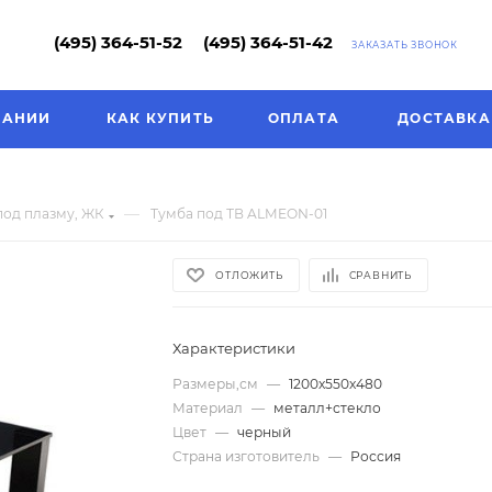
(495) 364-51-52
(495) 364-51-42
ЗАКАЗАТЬ ЗВОНОК
ПАНИИ
КАК КУПИТЬ
ОПЛАТА
ДОСТАВКА
—
под плазму, ЖК
Тумба под ТВ ALMEON-01
ОТЛОЖИТЬ
СРАВНИТЬ
Характеристики
Размеры,см
—
1200х550х480
Материал
—
металл+стекло
Цвет
—
черный
Страна изготовитель
—
Россия