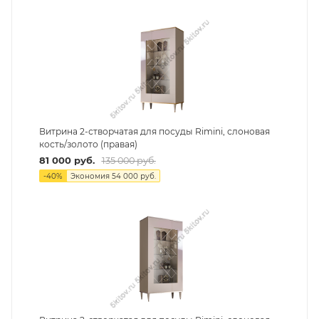
Витрина 2-створчатая для посуды Rimini, слоновая
кость/золото (правая)
81 000
руб.
135 000
руб.
-
40
%
Экономия
54 000
руб.