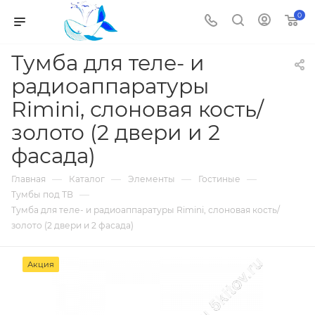
0
Тумба для теле- и
радиоаппаратуры
Rimini, слоновая кость/
золото (2 двери и 2
фасада)
—
—
—
—
Главная
Каталог
Элементы
Гостиные
—
Тумбы под ТВ
Тумба для теле- и радиоаппаратуры Rimini, слоновая кость/
золото (2 двери и 2 фасада)
Акция