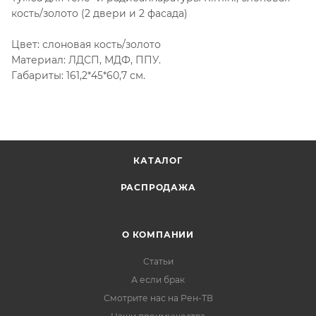
кость/золото (2 двери и 2 фасада)
Цвет: слоновая кость/золото
Материал: ЛДСП, МДФ, ППУ.
Габариты: 161,2*45*60,7 см.
КАТАЛОГ
РАСПРОДАЖА
О КОМПАНИИ
Статьи
А если брак
Смотрите нас на Рен-ТВ