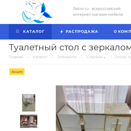
5kitov.ru - всероссийский
интернет-магазин мебели
КАТАЛОГ
РАСПРОДАЖА
О КОМ
Туалетный стол с зеркало
—
—
—
—
Главная
Каталог
Элементы
Спальни
Столы т
Акция