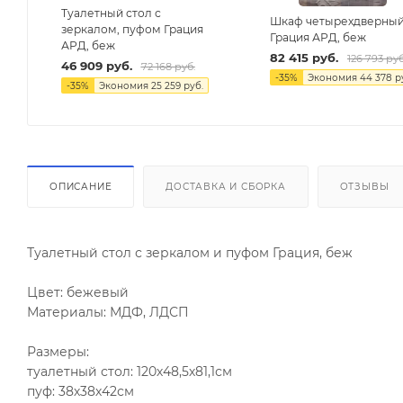
Туалетный стол с
Шкаф четырехдверны
зеркалом, пуфом Грация
Грация АРД, беж
АРД, беж
82 415
руб.
126 793
руб
46 909
руб.
72 168
руб.
-
35
%
Экономия
44 378
р
-
35
%
Экономия
25 259
руб.
ОПИСАНИЕ
ДОСТАВКА И СБОРКА
ОТЗЫВЫ
Туалетный стол с зеркалом и пуфом Грация, беж
Цвет: бежевый
Материалы: МДФ, ЛДСП
Размеры:
туалетный стол: 120х48,5х81,1см
пуф: 38х38х42см