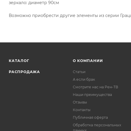
зеркало: диаметр 90см
Возможно приобрести другие элементы из серии Грац
КАТАЛОГ
О КОМПАНИИ
РАСПРОДАЖА
Статьи
А если брак
Смотрите нас на Рен-ТВ
Наши преимущества
Отзывы
Контакты
Публичная оферта
Обработка персональных
данных