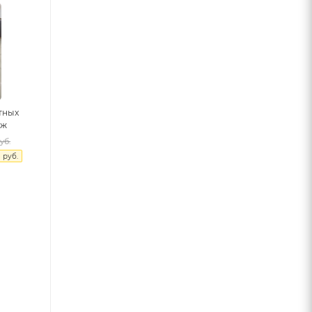
тных
еж
уб.
8
руб.