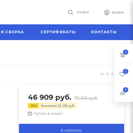
ПОИСК
ВОЙТИ
 И СБОРКА
СЕРТИФИКАТЫ
КОНТАКТЫ
0
0
0
46 909
руб.
72 168
руб.
-
35
%
Экономия
25 259
руб.
Купить в кредит
В КОРЗИНУ