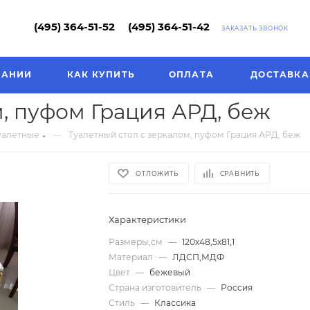
(495) 364-51-52
(495) 364-51-42
ЗАКАЗАТЬ ЗВОНОК
ПАНИИ
КАК КУПИТЬ
ОПЛАТА
ДОСТАВКА
м, пуфом Грация АРД, беж
—
уалетные
Туалетный стол с зеркалом, пуфом Грация АРД, беж
ОТЛОЖИТЬ
СРАВНИТЬ
Характеристики
Размеры,см
—
120х48,5х81,1
Материал
—
ЛДСП,МДФ
Цвет
—
бежевый
Страна изготовитель
—
Россия
Стиль
—
Классика