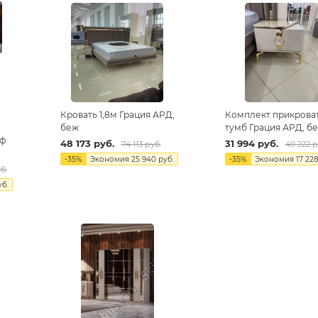
Кровать 1,8м Грация АРД,
Комплект прикрова
беж
тумб Грация АРД, б
аф
48 173
руб.
31 994
руб.
74 113
руб.
49 222
р
-
35
%
Экономия
25 940
руб.
-
35
%
Экономия
17 22
б.
б.