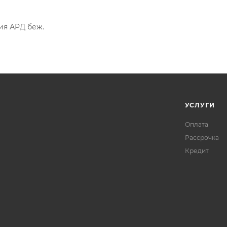
ия АРД беж.
УСЛУГИ
Оплата
Рассрочка
Кредит