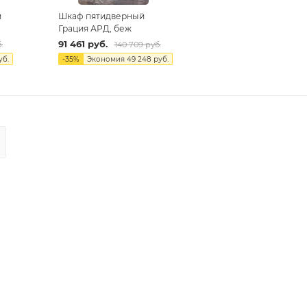
й
Шкаф пятидверный
Грация АРД, беж
91 461
руб.
.
140 709
руб.
уб.
-
35
%
Экономия
49 248
руб.