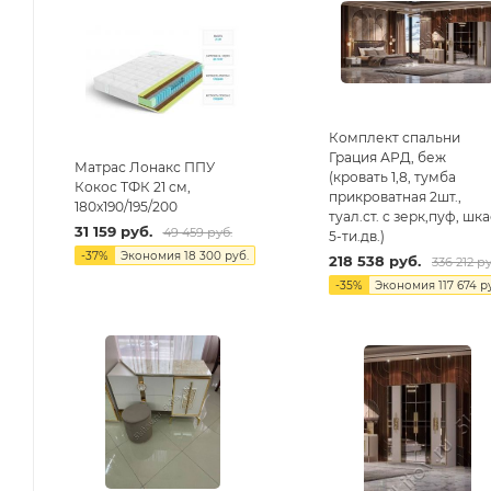
Комплект спальни
Грация АРД, беж
Матрас Лонакс ППУ
(кровать 1,8, тумба
Кокос ТФК 21 см,
прикроватная 2шт.,
180х190/195/200
туал.ст. с зерк,пуф, шк
31 159
руб.
49 459
руб.
5-ти.дв.)
-
37
%
Экономия
18 300
руб.
218 538
руб.
336 212
ру
-
35
%
Экономия
117 674
ру