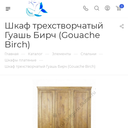
0
Шкаф трехстворчатый
Гуашь Бирч (Gouache
Birch)
—
—
—
—
Главная
Каталог
Элементы
Спальни
—
Шкафы платяные
Шкаф трехстворчатый Гуашь Бирч (Gouache Birch)