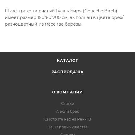
Шкаф трехстворчатый Гуашь Бирч (Gouache Birch)
имеет размер 150*60*200 см, выполнен в цвете орех/
разноцветный из массива березы.
КАТАЛОГ
РАСПРОДАЖА
О КОМПАНИИ
Статьи
А если брак
Смотрите нас на Рен-ТВ
Наши преимущества
Отзывы