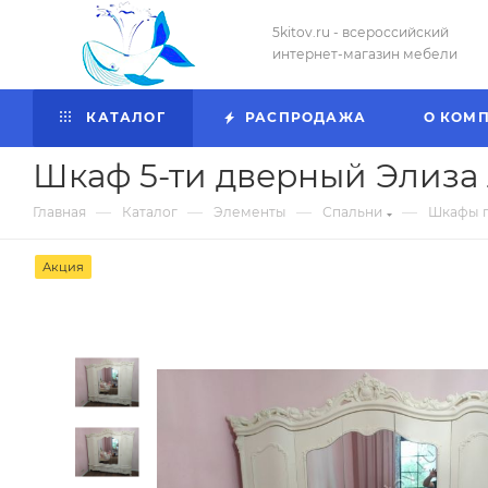
5kitov.ru - всероссийский
интернет-магазин мебели
КАТАЛОГ
РАСПРОДАЖА
О КОМ
Шкаф 5-ти дверный Элиза
—
—
—
—
Главная
Каталог
Элементы
Спальни
Шкафы 
Акция