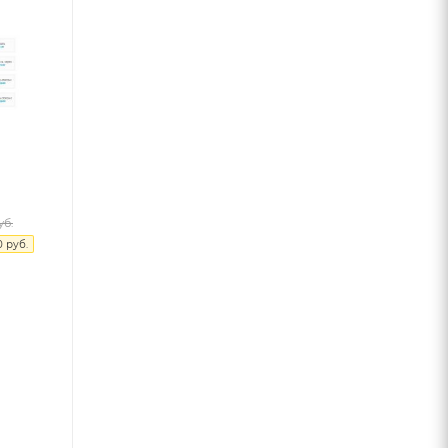
б.
0
руб.