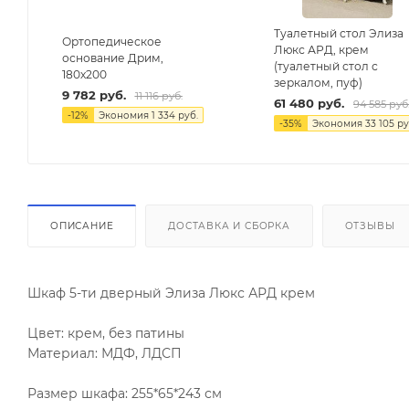
Туалетный стол Элиза
Ортопедическое
Люкс АРД, крем
основание Дрим,
(туалетный стол с
180х200
зеркалом, пуф)
9 782
руб.
11 116
руб.
61 480
руб.
94 585
руб
-
12
%
Экономия
1 334
руб.
-
35
%
Экономия
33 105
ру
ОПИСАНИЕ
ДОСТАВКА И СБОРКА
ОТЗЫВЫ
Шкаф 5-ти дверный Элиза Люкс АРД крем
Цвет: крем, без патины
Материал: МДФ, ЛДСП
Размер шкафа: 255*65*243 см