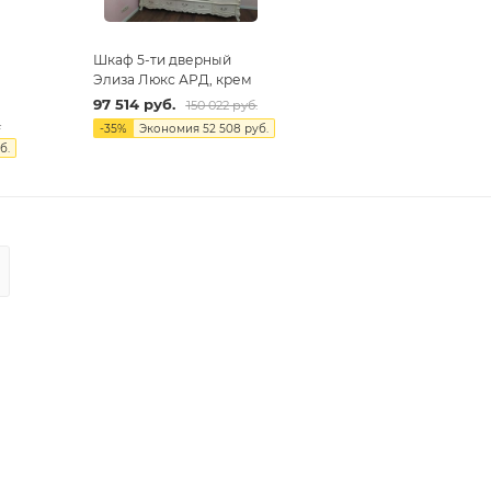
Шкаф 5-ти дверный
Элиза Люкс АРД, крем
97 514
руб.
150 022
руб.
.
-
35
%
Экономия
52 508
руб.
б.