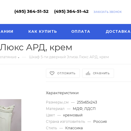
(495) 364-51-52
(495) 364-51-42
ЗАКАЗАТЬ ЗВОНОК
ПАНИИ
КАК КУПИТЬ
ОПЛАТА
ДОСТАВКА
 Люкс АРД, крем
—
платяные
Шкаф 5-ти дверный Элиза Люкс АРД, крем
ОТЛОЖИТЬ
СРАВНИТЬ
Характеристики
Размеры,см
—
255х65х243
Материал
—
МДФ, ЛДСП
Цвет
—
кремовый
Страна изготовитель
—
Россия
Стиль
—
Классика