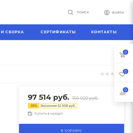
ПОИСК
ВОЙТИ
 И СБОРКА
СЕРТИФИКАТЫ
КОНТАКТЫ
0
0
0
97 514
руб.
150 022
руб.
-
35
%
Экономия
52 508
руб.
Купить в кредит
В КОРЗИНУ