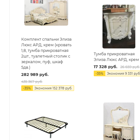
Комплект спальни Элиза
Люкс АРД, крем (кровать
1,8, тумба прикроватная
Тумба прикроватная
2шт., туалетный столик с
Элиза Люкс АРД, крем
зеркалом, пуф, шкаф
17 328
руб.
26 659
руб.
5дв.)
-
35
%
Экономия
9 331
руб
282 989
руб.
435 367
руб.
-
35
%
Экономия
152 378
руб.