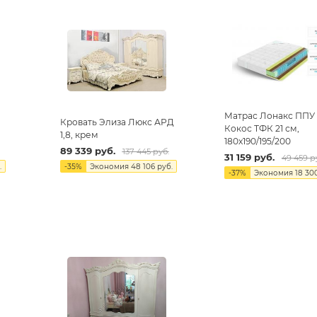
Матрас Лонакс ППУ
Кровать Элиза Люкс АРД
Кокос ТФК 21 см,
1,8, крем
180х190/195/200
89 339
руб.
137 445
руб.
31 159
руб.
49 459
ру
.
-
35
%
Экономия
48 106
руб.
-
37
%
Экономия
18 30