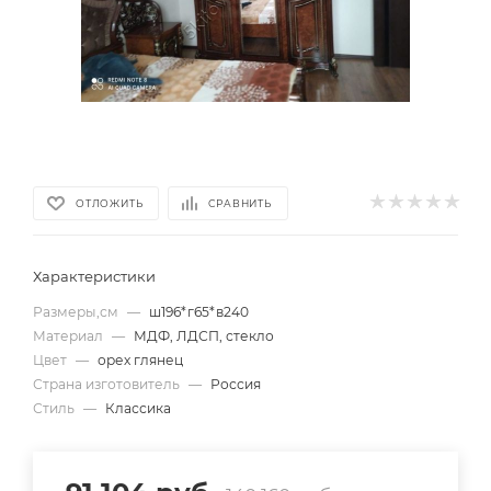
ОТЛОЖИТЬ
СРАВНИТЬ
Характеристики
Размеры,см
—
ш196*г65*в240
Материал
—
МДФ, ЛДСП, стекло
Цвет
—
орех глянец
Страна изготовитель
—
Россия
Стиль
—
Классика