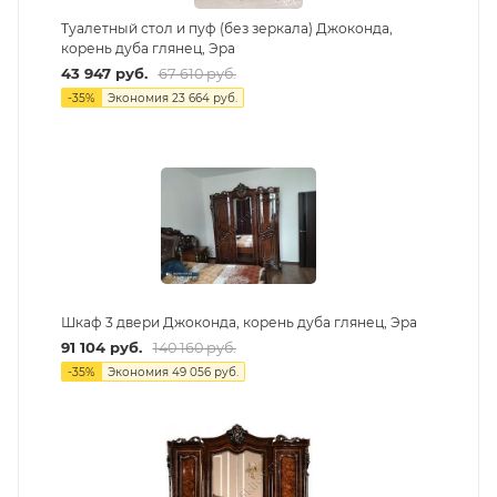
Туалетный стол и пуф (без зеркала) Джоконда,
корень дуба глянец, Эра
43 947
руб.
67 610
руб.
-
35
%
Экономия
23 664
руб.
Шкаф 3 двери Джоконда, корень дуба глянец, Эра
91 104
руб.
140 160
руб.
-
35
%
Экономия
49 056
руб.