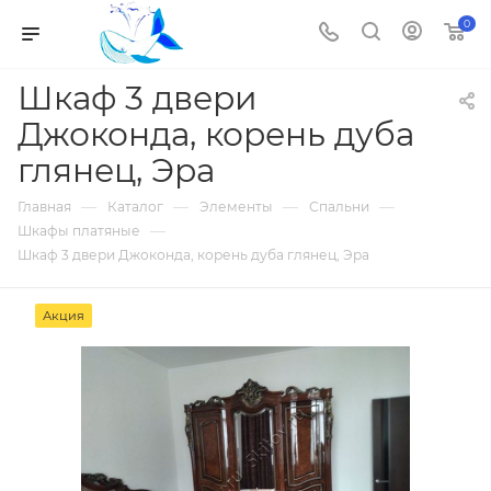
0
Шкаф 3 двери
Джоконда, корень дуба
глянец, Эра
—
—
—
—
Главная
Каталог
Элементы
Спальни
—
Шкафы платяные
Шкаф 3 двери Джоконда, корень дуба глянец, Эра
Акция