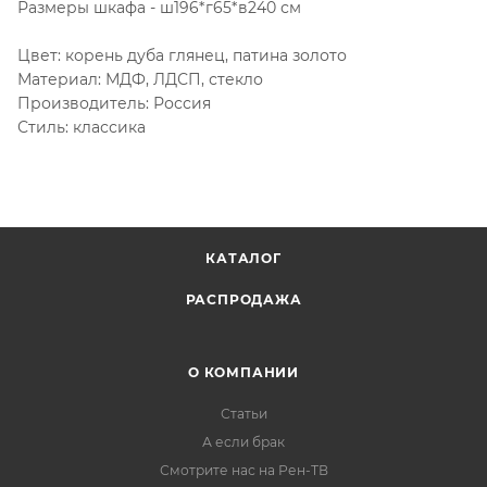
Размеры шкафа - ш196*г65*в240 см
Цвет: корень дуба глянец, патина золото
Материал: МДФ, ЛДСП, стекло
Производитель: Россия
Стиль: классика
КАТАЛОГ
РАСПРОДАЖА
О КОМПАНИИ
Статьи
А если брак
Смотрите нас на Рен-ТВ