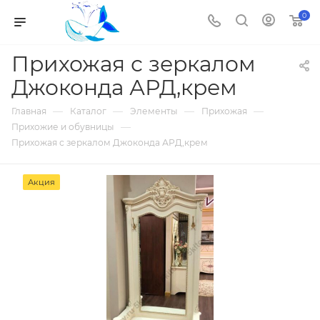
0
Прихожая с зеркалом
Джоконда АРД,крем
—
—
—
—
Главная
Каталог
Элементы
Прихожая
—
Прихожие и обувницы
Прихожая с зеркалом Джоконда АРД,крем
Акция