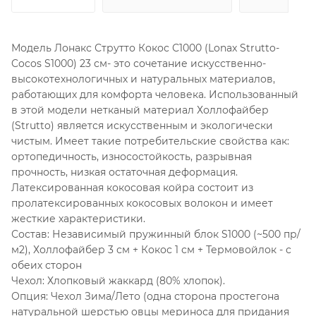
Модель Лонакс Струтто Кокос С1000 (Lonax Strutto-
Cocos S1000) 23 см- это сочетание искусственно-
высокотехнологичных и натуральных материалов,
работающих для комфорта человека. Использованный
в этой модели нетканый материал Холлофайбер
(Strutto) является искусственным и экологически
чистым. Имеет такие потребительские свойства как:
ортопедичность, износостойкость, разрывная
прочность, низкая остаточная деформация.
Латексированная кокосовая койра состоит из
пролатексированных кокосовых волокон и имеет
жесткие характеристики.
Состав: Независимый пружинный блок S1000 (~500 пр/
м2), Холлофайбер 3 см + Кокос 1 см + Термовойлок - с
обеих сторон
Чехол: Хлопковый жаккард (80% хлопок).
Опция: Чехол Зима/Лето (одна сторона простегона
натуральной шерстью овцы мериноса для придания