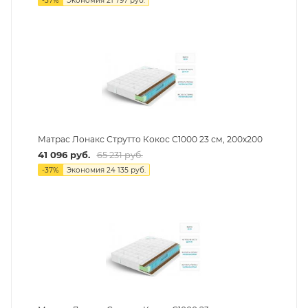
-
37
%
Экономия
21 797
руб.
Матрас Лонакс Струтто Кокос С1000 23 см, 200х200
41 096
руб.
65 231
руб.
-
37
%
Экономия
24 135
руб.