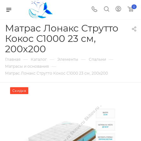
0
Матрас Лонакс Струтто
Кокос С1000 23 см,
200х200
—
—
—
—
Главная
Каталог
Элементы
Спальни
—
Матрасы и основания
Матрас Лонакс Струтто Кокос С1000 23 см, 200х200
Скидка