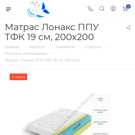
0
Матрас Лонакс ППУ
ТФК 19 см, 200х200
—
—
—
—
Главная
Каталог
Элементы
Спальни
—
Матрасы и основания
Матрас Лонакс ППУ ТФК 19 см, 200х200
Скидка