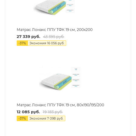
Матрас Лонакс ППУ ТФК 19 см, 200х200
27 339
руб.
43 395
руб.
-
37
%
Экономия
16 056
руб.
Матрас Лонакс ППУ ТФК 19 см, 80х190/195/200
12 085
руб.
19 183
руб.
-
37
%
Экономия
7 098
руб.