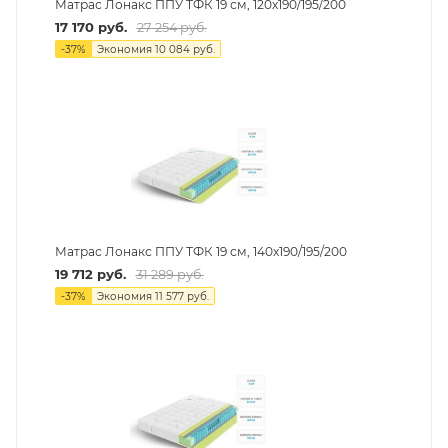
Матрас Лонакс ППУ ТФК 19 см, 120х190/195/200
17 170
руб.
27 254
руб.
-
37
%
Экономия
10 084
руб.
Матрас Лонакс ППУ ТФК 19 см, 140х190/195/200
19 712
руб.
31 289
руб.
-
37
%
Экономия
11 577
руб.