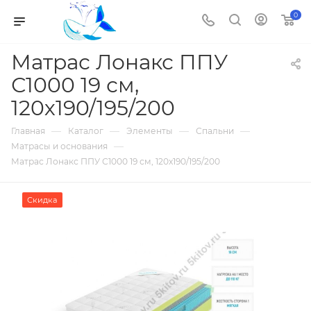
0
Матрас Лонакс ППУ
С1000 19 см,
120х190/195/200
—
—
—
—
Главная
Каталог
Элементы
Спальни
—
Матрасы и основания
Матрас Лонакс ППУ С1000 19 см, 120х190/195/200
Скидка