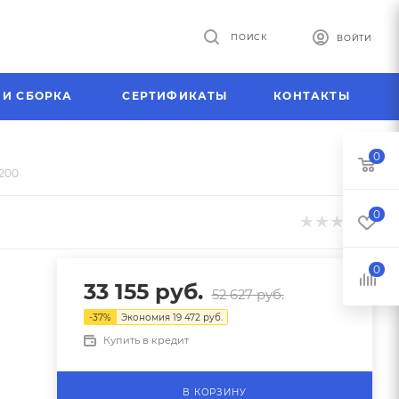
ПОИСК
ВОЙТИ
 И СБОРКА
СЕРТИФИКАТЫ
КОНТАКТЫ
0
/200
0
0
33 155
руб.
52 627
руб.
-
37
%
Экономия
19 472
руб.
Купить в кредит
В КОРЗИНУ