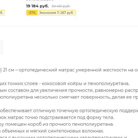
19 184
руб.
30 451
руб.
б.
-
37
%
Экономия
11 267
руб.
) 21 см – ортопедический матрас умеренной жесткости на 
их тонких слоев - кокосовой койры и пенополиуретана.
ным составом для увеличения прочности, равномерно расп
нополиуретана несколько смягчает поверхность, делая ее п
 обеспечивает отличную точечную ортопедическую поддер
нок матрас точно подстраивается под форму тела.
ру помещен короб из прочного пенополиуретана.
а объемных и мягкий синтепоновых волокнах.
раса с высокими ортопедическими характеристиками и