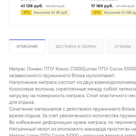
41 138
руб.
17 189
руб.
65 299
руб.
27 284
руб.
-
37
%
Экономия
24 161
руб.
-
37
%
Экономия
10 095
ру
ОПИСАНИЕ
ДОСТАВКА И СБОРКА
ОТЗЫВЫ
Матрас Лонакс ППУ Кокос С1000(Lonax ППУ Cocos S1000
независимого пружинного блока мультипакет.
Наполнение матраса состоит из двух взаимодополняющ
Кокосовые волокна, скрепленные между собой латекс
нагрузку на поверхность матраса. Слой эластичного пе
для отдыха.
Сочетание материалов с действием пружинного блока
время отдыха. За счет увеличенного количества пружи
Во избежание деформации краев матраса, по перимет
Несъемный чехол их хлопкового жаккарда простеган н
Матрас Lonax ППУ Cocos S1000 – хороший вариант мат