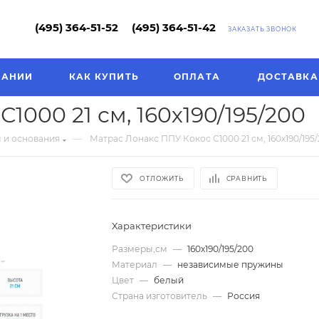
(495) 364-51-52
(495) 364-51-42
ЗАКАЗАТЬ ЗВОНОК
ПАНИИ
КАК КУПИТЬ
ОПЛАТА
ДОСТАВКА
1000 21 см, 160х190/195/200
—
 и основания
Матрас Лонакс ППУ Кокос С1000 21 см, 160х190/195
ОТЛОЖИТЬ
СРАВНИТЬ
Характеристики
Размеры,см
—
160х190/195/200
Материал
—
независимые пружины
Цвет
—
белый
Страна изготовитель
—
Россия