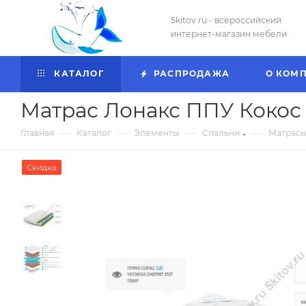
5kitov.ru - всероссийский
интернет-магазин мебели
КАТАЛОГ
РАСПРОДАЖА
О КОМ
Матрас Лонакс ППУ Кокос С
—
—
—
—
Главная
Каталог
Элементы
Спальни
Матрасы
Скидка