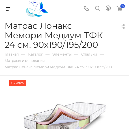
0
Матрас Лонакс
Мемори Медиум ТФК
24 см, 90х190/195/200
—
—
—
—
Главная
Каталог
Элементы
Спальни
—
Матрасы и основания
Матрас Лонакс Мемори Медиум ТФК 24 см, 90х190/195/200
Скидка