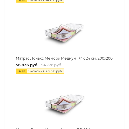
-
40
%
Экономия
34 238
руб.
Матрас Лонакс Мемори Медиум ТФК 24 см, 200х200
56 836
руб.
94 726
руб.
-
40
%
Экономия
37 890
руб.