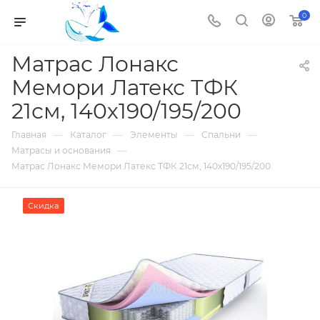
0
Матрас Лонакс
Мемори Латекс ТФК
21см, 140х190/195/200
—
—
—
—
Главная
Каталог
Элементы
Спальни
—
Матрасы и основания
Матрас Лонакс Мемори Латекс ТФК 21см, 140х190/195/200
Скидка