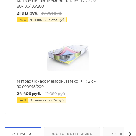
Матрас Лонакс Мемори Латекс ТФК 21см,
80х190/195/200
21 913
руб.
37 781
руб.
-
42
%
Экономия
15 868
руб.
Матрас Лонакс Мемори Латекс ТФК 21см,
90х190/195/200
24 406
руб.
42 080
руб.
-
42
%
Экономия
17 674
руб.
ОПИСАНИЕ
ДОСТАВКА И СБОРКА
ОТЗЫВЫ