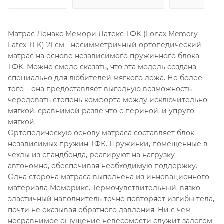
Матрас Лонакс Мемори Латекс ТФК (Lonax Memory
Latex TFK) 21 см - несимметричный ортопедический
матрас на основе независимого пружинного блока
ТФК. Можно смело сказать, что эта модель создана
специально для любителей мягкого ложа. Но более
того – она предоставляет выгодную возможность
чередовать степень комфорта между исключительно
мягкой, сравнимой разве что с периной, и упруго-
мягкой.
Ортопедическую основу матраса составляет блок
независимых пружин ТФК. Пружинки, помещенные в
чехлы из спандбонда, реагируют на нагрузку
автономно, обеспечивая необходимую поддержку.
Одна сторона матраса выполнена из инновационного
материала Меморикс. Термочувствительный, вязко-
эластичный наполнитель точно повторяет изгибы тела,
почти не оказывая обратного давления. Ни с чем
несравнимое ощущение невесомости служит залогом