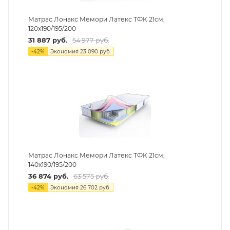
Матрас Лонакс Мемори Латекс ТФК 21см,
120х190/195/200
31 887
руб.
54 977
руб.
-
42
%
Экономия
23 090
руб.
Матрас Лонакс Мемори Латекс ТФК 21см,
140х190/195/200
36 874
руб.
63 575
руб.
-
42
%
Экономия
26 702
руб.