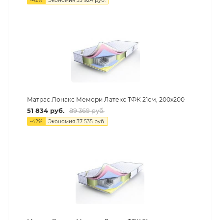
-
42
%
Экономия
33 924
руб.
Матрас Лонакс Мемори Латекс ТФК 21см, 200х200
51 834
руб.
89 369
руб.
-
42
%
Экономия
37 535
руб.