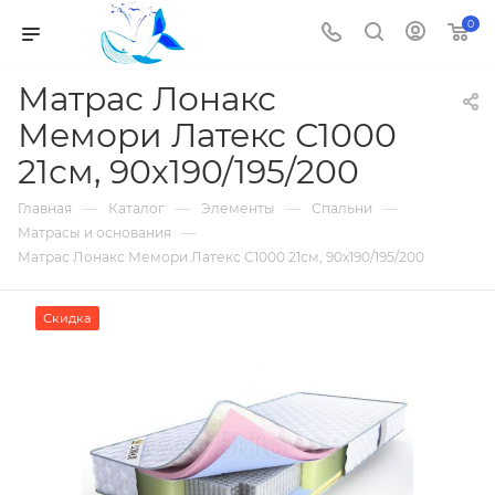
0
Матрас Лонакс
Мемори Латекс С1000
21см, 90х190/195/200
—
—
—
—
Главная
Каталог
Элементы
Спальни
—
Матрасы и основания
Матрас Лонакс Мемори Латекс С1000 21см, 90х190/195/200
Скидка