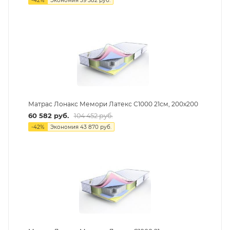
-
42
%
Экономия
39 582
руб.
Матрас Лонакс Мемори Латекс С1000 21см, 200х200
60 582
руб.
104 452
руб.
-
42
%
Экономия
43 870
руб.