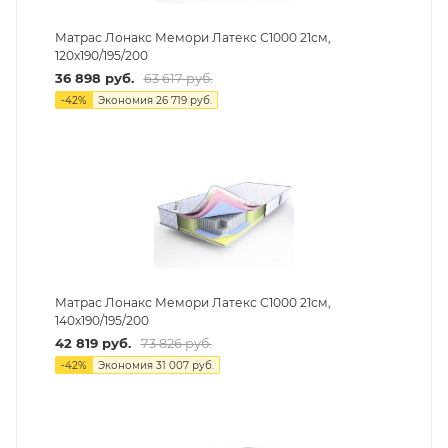
Матрас Лонакс Мемори Латекс С1000 21см,
120х190/195/200
36 898
руб.
63 617
руб.
-
42
%
Экономия
26 719
руб.
Матрас Лонакс Мемори Латекс С1000 21см,
140х190/195/200
42 819
руб.
73 826
руб.
-
42
%
Экономия
31 007
руб.