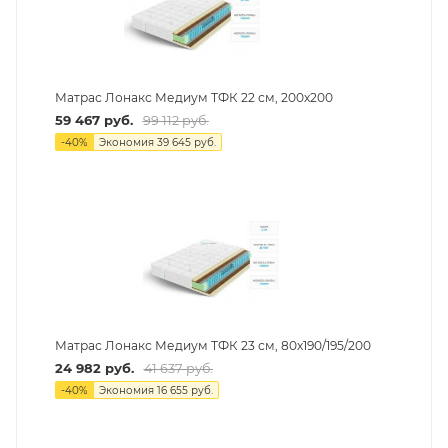
Матрас Лонакс Медиум ТФК 22 см, 200х200
59 467
руб.
99 112
руб.
-
40
%
Экономия
39 645
руб.
Матрас Лонакс Медиум ТФК 23 см, 80х190/195/200
24 982
руб.
41 637
руб.
-
40
%
Экономия
16 655
руб.