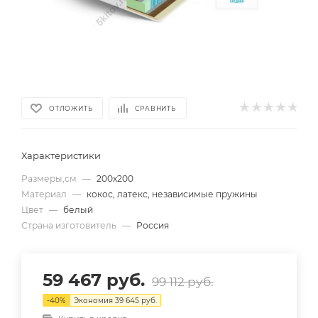
ОТЛОЖИТЬ
СРАВНИТЬ
Характеристики
Размеры,см
—
200х200
Материал
—
кокос, латекс, независимые пружины
Цвет
—
белый
Страна изготовитель
—
Россия
59 467
руб.
99 112
руб.
-
40
%
Экономия
39 645
руб.