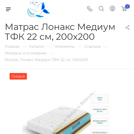
0
Матрас Лонакс Медиум
ТФК 22 см, 200х200
—
—
—
—
Главная
Каталог
Элементы
Спальни
—
Матрасы и основания
Матрас Лонакс Медиум ТФК 22 см, 200х200
Скидка