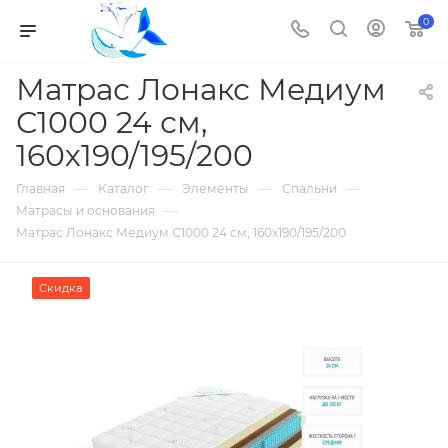
0
Матрас Лонакс Медиум
С1000 24 см,
160х190/195/200
—
—
—
—
Главная
Каталог
Элементы
Спальни
—
Матрасы и основания
Матрас Лонакс Медиум С1000 24 см, 160х190/195/200
Скидка