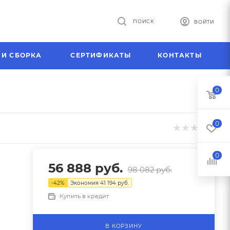
ПОИСК
ВОЙТИ
 И СБОРКА
СЕРТИФИКАТЫ
КОНТАКТЫ
0
0
0
56 888
руб.
98 082
руб.
-
42
%
Экономия
41 194
руб.
Купить в кредит
В КОРЗИНУ