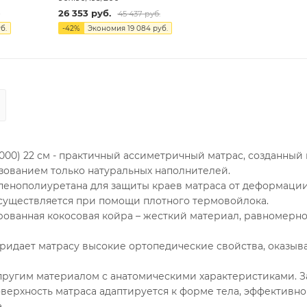
26 353
руб.
.
45 437
руб.
б.
-
42
%
Экономия
19 084
руб.
1000) 22 см - практичный ассиметричный матрас, созданный
зованием только натуральных наполнителей.
пенополиуретана для защиты краев матраса от деформации
существляется при помощи плотного термовойлока.
ованная кокосовая койра – жесткий материал, равномерн
ридает матрасу высокие ортопедические свойства, оказыв
пругим материалом с анатомическими характеристиками. З
верхность матраса адаптируется к форме тела, эффективно
.