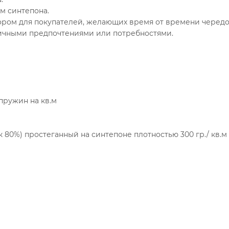
м синтепона.
бором для покупателей, желающих время от времени черед
 личными предпочтениями или потребностями.
пружин на кв.м
к 80%) простеганный на синтепоне плотностью 300 гр./ кв.м