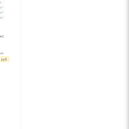
кс
б.
4
руб.