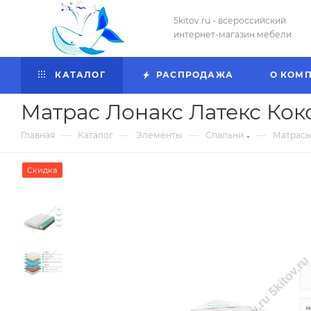
5kitov.ru - всероссийский
интернет-магазин мебели
КАТАЛОГ
РАСПРОДАЖА
О КОМ
Матрас Лонакс Латекс Коко
—
—
—
—
Главная
Каталог
Элементы
Спальни
Матрасы
Скидка