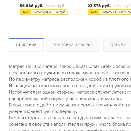
56 888
руб.
23 578
руб.
98 082
руб.
40 651
руб
-
42
%
Экономия
41 194
руб.
-
42
%
Экономия
17 073
ру
ОПИСАНИЕ
ДОСТАВКА И СБОРКА
ОТЗЫВЫ
Матрас Лонакс Латекс Кокос С1000 (Lonax Latex Cocos S
независимого пружинного блока мультипокет с исполь
По периметру матраса расположен короб из плотного 
Изоляция настилочных слоев от воздействия пружин о
Наполнителем одной стороны матраса служит латексир
распределяющий нагрузку по поверхности матраса.
В сочетании с действием независимых пружин койра п
умеренно-жесткую поддержку.
Вторая сторона выполнена с натуральным латексом – у
сочетания свойств наполнителя и пружинного блока по
напряжение и создает условия для комфортного отдыха