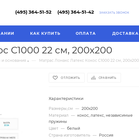
(495) 364-51-52
(495) 364-51-42
ЗАКАЗАТЬ ЗВОНОК
ПАНИИ
КАК КУПИТЬ
ОПЛАТА
ДОСТАВКА
с С1000 22 см, 200х200
—
 и основания
Матрас Лонакс Латекс Кокос С1000 22 см, 200х200
ОТЛОЖИТЬ
СРАВНИТЬ
Характеристики
Размеры,см
—
200х200
Материал
—
кокос, латекс, независимые
пружины
Цвет
—
белый
Страна изготовитель
—
Россия