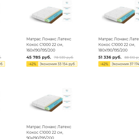
Матрас Лонакс Латекс
Матрас Лонакс Лате
Кокос С1000 22 см,
Кокос С1000 22 см,
160х190/195/200
180х190/195/200
45 785
руб.
51 336
руб.
.
78 939
руб.
88 510
ру
б.
-
42
%
Экономия
33 154
руб.
-
42
%
Экономия
37 17
Матрас Лонакс Латекс
Кокос С1000 22 см,
90х190/195/200