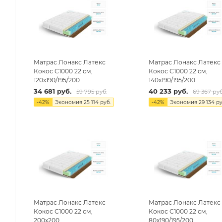
Матрас Лонакс Латекс
Матрас Лонакс Латекс
Кокос С1000 22 см,
Кокос С1000 22 см,
120х190/195/200
140х190/195/200
34 681
руб.
40 233
руб.
59 795
руб.
69 367
руб
-
42
%
Экономия
25 114
руб.
-
42
%
Экономия
29 134
ру
Матрас Лонакс Латекс
Матрас Лонакс Латекс
Кокос С1000 22 см,
Кокос С1000 22 см,
200х200
80х190/195/200