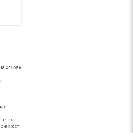
 на основе
.
о
ает
а счет
 снимает