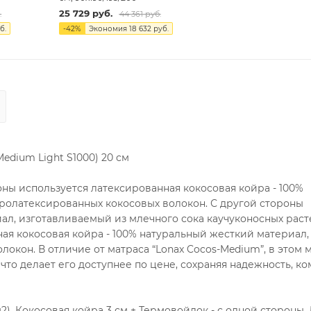
25 729
руб.
.
44 361
руб.
б.
-
42
%
Экономия
18 632
руб.
edium Light S1000) 20 см
роны используется латексированная кокосовая койра - 100%
ролатексированных кокосовых волокон. С другой стороны
иал, изготавливаемый из млечного сока каучуконосных рас
ая кокосовая койра - 100% натуральный жесткий материал,
окон. В отличие от матраса “Lonax Cocos-Medium”, в этом 
 что делает его доступнее по цене, сохраняя надежность, к
), Кокосовая койра 3 см + Термовойлок - с одной стороны,