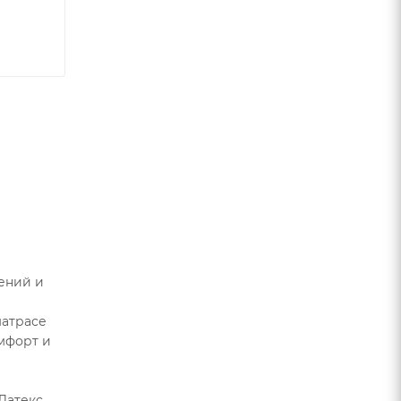
тений и
матрасе
омфорт и
 Латекс