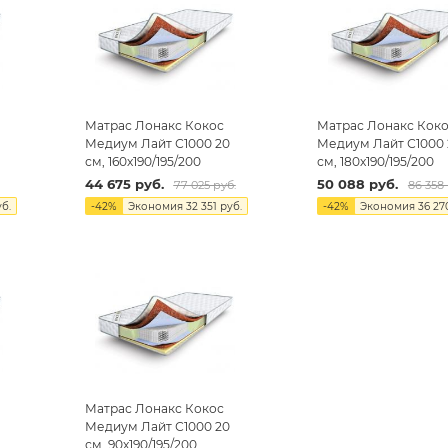
Матрас Лонакс Кокос
Матрас Лонакс Кок
Медиум Лайт С1000 20
Медиум Лайт С1000 
см, 160х190/195/200
см, 180х190/195/200
44 675
руб.
50 088
руб.
77 025
руб.
86 358
б.
-
42
%
Экономия
32 351
руб.
-
42
%
Экономия
36 27
Матрас Лонакс Кокос
Медиум Лайт С1000 20
см, 90х190/195/200