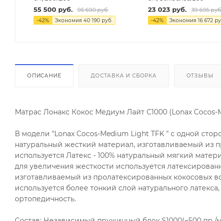
55 500
руб.
23 023
руб.
95 690
руб.
39 695
руб
-
42
%
Экономия
40 190
руб.
-
42
%
Экономия
16 672
ру
ОПИСАНИЕ
ДОСТАВКА И СБОРКА
ОТЗЫВЫ
Матрас Лонакс Кокос Медиум Лайт С1000 (Lonax Cocos-M
В модели "Lonax Cocos-Medium Light TFK " с одной сто
натуральный жесткий материал, изготавливаемый из п
используется Латекс - 100% натуральный мягкий матер
для увеличения жесткости используется латексированн
изготавливаемый из пролатексированных кокосовых вол
используется более тонкий слой натурального латекса,
ортопедичность.
Состав: Независимый пружинный блок S1000(~500 пр./м2