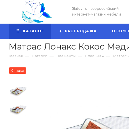
5kitov.ru - всероссийский
интернет-магазин мебели
КАТАЛОГ
РАСПРОДАЖА
О КОМ
Матрас Лонакс Кокос Меди
—
—
—
—
Главная
Каталог
Элементы
Спальни
Матрасы
Скидка