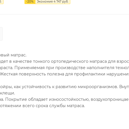
.
-
20
%
Экономия
4 747
руб.
овый матрас.
ет в качестве тонкого ортопедического матраса для взрос
зраста. Применяемая при производстве наполнителя техно
. Жесткая поверхность полезна для профилактики нарушени
койры, как устойчивость к развитию микроорганизмов. Вну
 клещи.
на. Покрытие обладает износостойкостью, воздухопроницае
отяжении всего срока службы матраса.