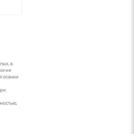
лых, а
логия
я осанки
три
мостью,