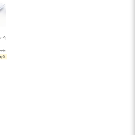
с 9,
уб.
уб.