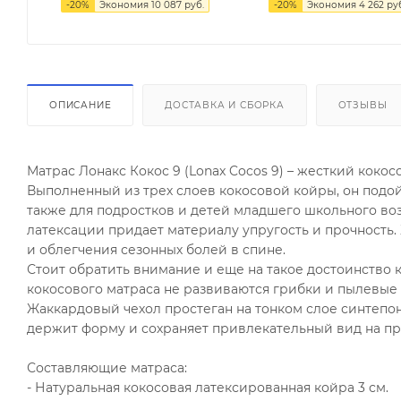
-
20
%
Экономия
10 087
руб.
-
20
%
Экономия
4 262
руб
ОПИСАНИЕ
ДОСТАВКА И СБОРКА
ОТЗЫВЫ
Матрас Лонакс Кокос 9 (Lonax Cocos 9) – жесткий кокос
Выполненный из трех слоев кокосовой койры, он подойд
также для подростков и детей младшего школьного во
латексации придает материалу упругость и прочность
и облегчения сезонных болей в спине.
Стоит обратить внимание и еще на такое достоинство 
кокосового матраса не развиваются грибки и пылевые
Жаккардовый чехол простеган на тонком слое синтепо
держит форму и сохраняет привлекательный вид на пр
Составляющие матраса:
- Натуральная кокосовая латексированная койра 3 см.