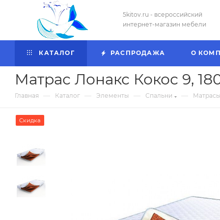
5kitov.ru - всероссийский
интернет-магазин мебели
КАТАЛОГ
РАСПРОДАЖА
О КОМ
Матрас Лонакс Кокос 9, 18
—
—
—
—
Главная
Каталог
Элементы
Спальни
Матрасы
Скидка