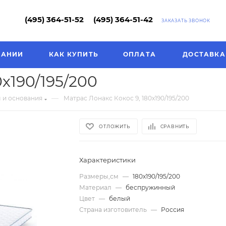
(495) 364-51-52
(495) 364-51-42
ЗАКАЗАТЬ ЗВОНОК
ПАНИИ
КАК КУПИТЬ
ОПЛАТА
ДОСТАВКА
0х190/195/200
—
 и основания
Матрас Лонакс Кокос 9, 180х190/195/200
ОТЛОЖИТЬ
СРАВНИТЬ
Характеристики
Размеры,см
—
180х190/195/200
Материал
—
беспружинный
Цвет
—
белый
Страна изготовитель
—
Россия