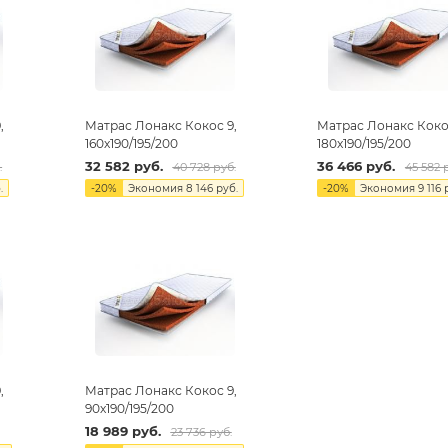
,
Матрас Лонакс Кокос 9,
Матрас Лонакс Коко
160х190/195/200
180х190/195/200
32 582
руб.
36 466
руб.
.
40 728
руб.
45 582
р
.
-
20
%
Экономия
8 146
руб.
-
20
%
Экономия
9 116
р
,
Матрас Лонакс Кокос 9,
90х190/195/200
18 989
руб.
23 736
руб.