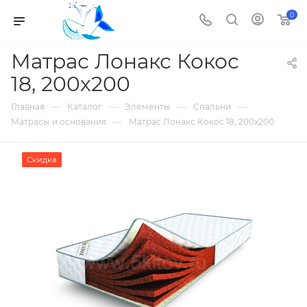
0
Матрас Лонакс Кокос
18, 200х200
—
—
—
—
Главная
Каталог
Элементы
Спальни
—
Матрасы и основания
Матрас Лонакс Кокос 18, 200х200
Скидка