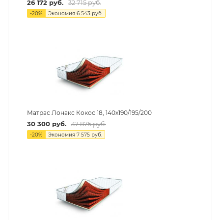
26 172
руб.
32 715
руб.
-
20
%
Экономия
6 543
руб.
Матрас Лонакс Кокос 18, 140х190/195/200
30 300
руб.
37 875
руб.
-
20
%
Экономия
7 575
руб.