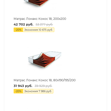
Матрас Лонакс Кокос 18, 200х200
42 702
руб.
53 377
руб.
-
20
%
Экономия
10 675
руб.
Матрас Лонакс Кокос 18, 80х190/195/200
31 943
руб.
39 929
руб.
-
20
%
Экономия
7 986
руб.