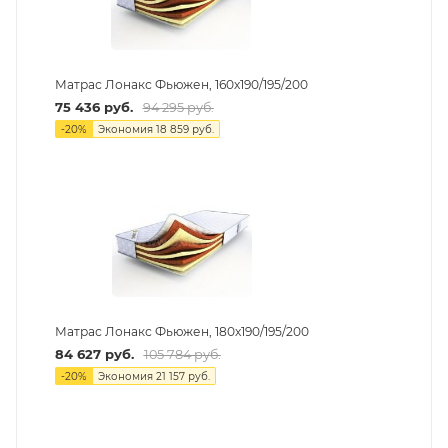
Матрас Лонакс Фьюжен, 160х190/195/200
75 436
руб.
94 295
руб.
-
20
%
Экономия
18 859
руб.
Матрас Лонакс Фьюжен, 180х190/195/200
84 627
руб.
105 784
руб.
-
20
%
Экономия
21 157
руб.