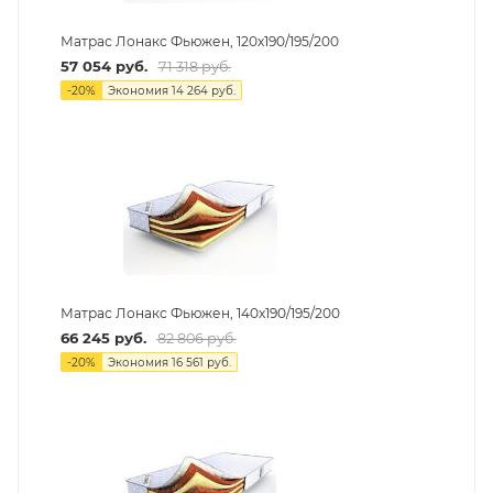
Матрас Лонакс Фьюжен, 120х190/195/200
57 054
руб.
71 318
руб.
-
20
%
Экономия
14 264
руб.
Матрас Лонакс Фьюжен, 140х190/195/200
66 245
руб.
82 806
руб.
-
20
%
Экономия
16 561
руб.