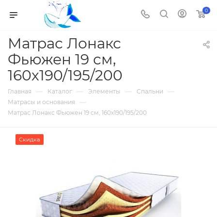
0
Матрас Лонакс
Фьюжен 19 см,
160х190/195/200
—
—
—
—
Главная
Каталог
Элементы
Спальни
—
Матрасы и основания
Матрас Лонакс Фьюжен 19 см, 160х190/195/200
Скидка