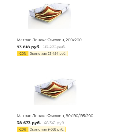
Матрас Лонакс Фьюжен, 200х200
93 818
руб.
117 272
руб.
-
20
%
Экономия
23 454
руб.
Матрас Лонакс Фьюжен, 80х190/195/200
38 673
руб.
48 341
руб.
-
20
%
Экономия
9 668
руб.