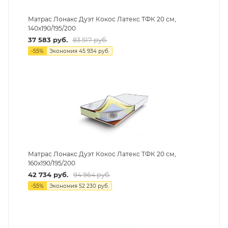
Матрас Лонакс Дуэт Кокос Латекс ТФК 20 см,
140х190/195/200
37 583
руб.
83 517
руб.
-
55
%
Экономия
45 934
руб.
Матрас Лонакс Дуэт Кокос Латекс ТФК 20 см,
160х190/195/200
42 734
руб.
94 964
руб.
-
55
%
Экономия
52 230
руб.