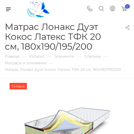
0
Матрас Лонакс Дуэт
Кокос Латекс ТФК 20
см, 180х190/195/200
—
—
—
—
Главная
Каталог
Элементы
Спальни
—
Матрасы и основания
Матрас Лонакс Дуэт Кокос Латекс ТФК 20 см, 180х190/195/200
Скидка