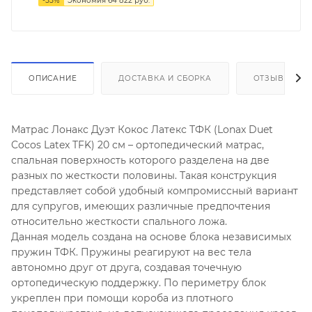
-
55
%
Экономия
64 822
руб.
ОПИСАНИЕ
ДОСТАВКА И СБОРКА
ОТЗЫВЫ
Матрас Лонакс Дуэт Кокос Латекс ТФК (Lonax Duet
Cocos Latex TFK) 20 см – ортопедический матрас,
спальная поверхность которого разделена на две
разных по жесткости половины. Такая конструкция
представляет собой удобный компромиссный вариант
для супругов, имеющих различные предпочтения
относительно жесткости спального ложа.
Данная модель создана на основе блока независимых
пружин ТФК. Пружины реагируют на вес тела
автономно друг от друга, создавая точечную
ортопедическую поддержку. По периметру блок
укреплен при помощи короба из плотного