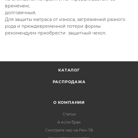
временем;
долговечный.
Для защиты матраса от износа, загрязнений разного
рода и преждевременной потери формы
рекомендуем приобрести защитный чехол.
КАТАЛОГ
РАСПРОДАЖА
О КОМПАНИИ
Статьи
А если брак
Смотрите нас на Рен-ТВ