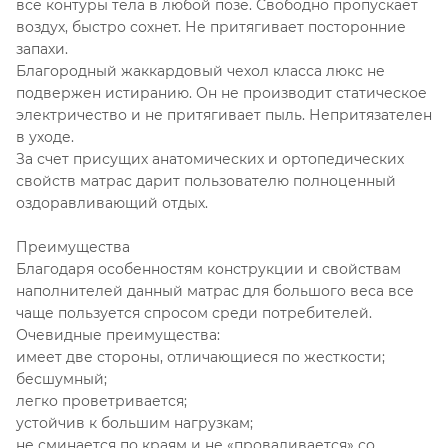
все контуры тела в любой позе. Свободно пропускает
воздух, быстро сохнет. Не притягивает посторонние
запахи.
Благородный жаккардовый чехол класса люкс не
подвержен истиранию. Он не производит статическое
электричество и не притягивает пыль. Непритязателен
в уходе.
За счет присущих анатомических и ортопедических
свойств матрас дарит пользователю полноценный
оздоравливающий отдых.
Преимущества
Благодаря особенностям конструкции и свойствам
наполнителей данный матрас для большого веса все
чаще пользуется спросом среди потребителей.
Очевидные преимущества:
имеет две стороны, отличающиеся по жесткости;
бесшумный;
легко проветривается;
устойчив к большим нагрузкам;
не сминается по краям и не «проваливается» со