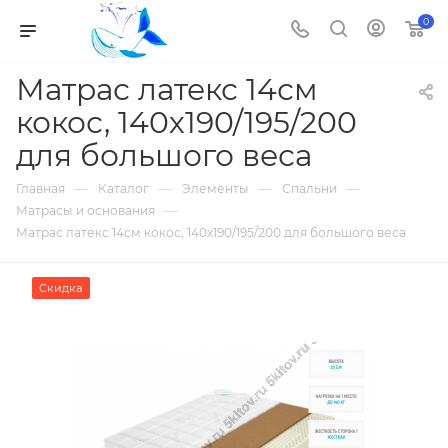
0
Матрас латекс 14см
кокос, 140х190/195/200
для большого веса
—
—
—
—
Главная
Каталог
Элементы
Спальни
—
Матрасы и основания
Матрас латекс 14см кокос, 140х190/195/200 для большого веса
Скидка