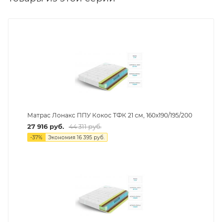
Матрас Лонакс ППУ Кокос ТФК 21 см, 160х190/195/200
27 916
руб.
44 311
руб.
-
37
%
Экономия
16 395
руб.