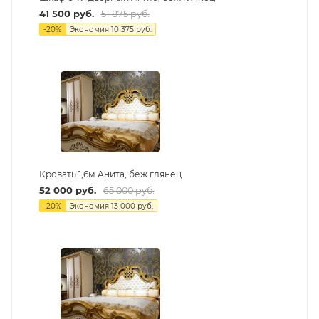
41 500
руб.
51 875
руб.
-
20
%
Экономия
10 375
руб.
Кровать 1,6м Анита, беж глянец
52 000
руб.
65 000
руб.
-
20
%
Экономия
13 000
руб.