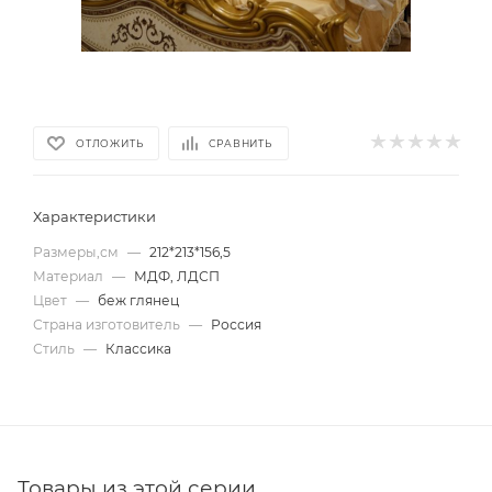
ОТЛОЖИТЬ
СРАВНИТЬ
Характеристики
Размеры,см
—
212*213*156,5
Материал
—
МДФ, ЛДСП
Цвет
—
беж глянец
Страна изготовитель
—
Россия
Стиль
—
Классика
Товары из этой серии