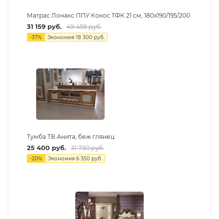
Матрас Лонакс ППУ Кокос ТФК 21 см, 180х190/195/200
31 159
руб.
49 459
руб.
-
37
%
Экономия
18 300
руб.
Тумба ТВ Анита, беж глянец
25 400
руб.
31 750
руб.
-
20
%
Экономия
6 350
руб.