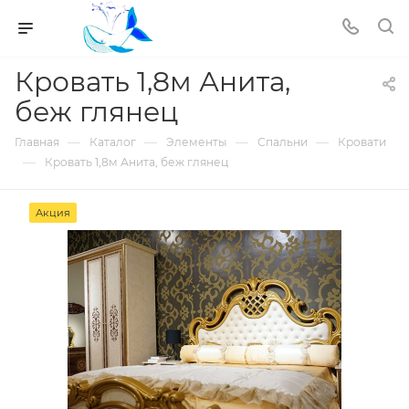
Кровать 1,8м Анита,
беж глянец
—
—
—
—
Главная
Каталог
Элементы
Спальни
Кровати
—
Кровать 1,8м Анита, беж глянец
Акция