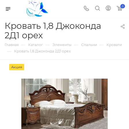
0
Кровать 1,8 Джоконда
2Д1 орех
—
—
—
—
Главная
Каталог
Элементы
Спальни
Кровати
—
Кровать 1,8 Джоконда 2Д1 орех
Акция