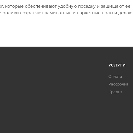
г, которые обеспечивают удобную посадку и защищают ее
е ролики сохраняют ламинатные и паркетные полы и делаю
УСЛУГИ
Оплата
Рассрочка
Кредит