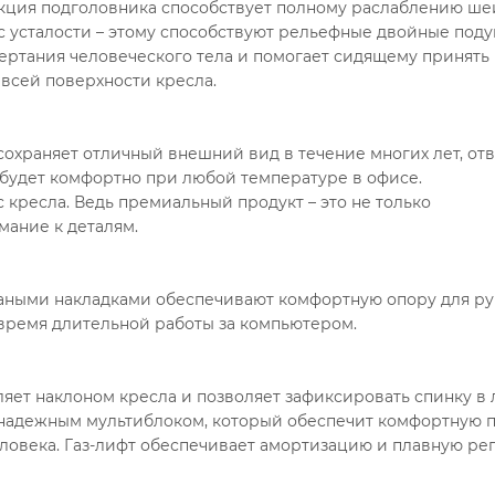
укция подголовника способствует полному раслаблению ше
ас усталости – этому способствуют рельефные двойные под
чертания человеческого тела и помогает сидящему принять
 всей поверхности кресла.
 сохраняет отличный внешний вид в течение многих лет, от
 будет комфортно при любой температуре в офисе.
 кресла. Ведь премиальный продукт – это не только
ание к деталям.
ными накладками обеспечивают комфортную опору для рук
время длительной работы за компьютером.
яет наклоном кресла и позволяет зафиксировать спинку в
надежным мультиблоком, который обеспечит комфортную п
еловека. Газ-лифт обеспечивает амортизацию и плавную ре