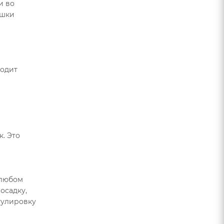
и во
ушки
водит
. Это
 любом
осадку,
гулировку