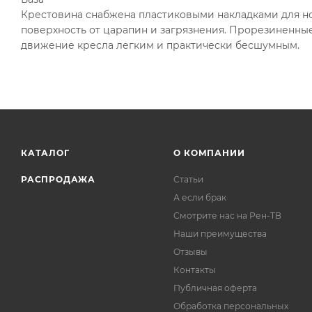
Крестовина снабжена пластиковыми накладками для но
поверхность от царапин и загрязнения. Прорезиненны
движение кресла легким и практически бесшумным.
КАТАЛОГ
О КОМПАНИИ
РАСПРОДАЖА
Статьи
А если брак
Смотрите нас на Рен-ТВ
Наши преимущества
Отзывы
Контакты
Публичная оферта
Обработка персональных