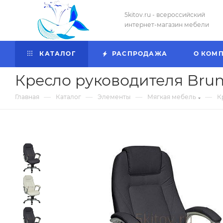
5kitov.ru - всероссийский
интернет-магазин мебели
КАТАЛОГ
РАСПРОДАЖА
О КОМ
Кресло руководителя Bru
—
—
—
—
Главная
Каталог
Элементы
Мягкая мебель
К