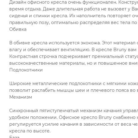
Дизайн офисного кресла очень функционален. Констр
время отдыха. Даже длительная работа не вызовет у В
сиденья и спинки кресла. Их наполнитель повторяет о
правильную позу, оптимально распределяя вес тела по
Обивка
В обивке кресла используется экокожа. Этот материал
влагу и обеспечивает вентиляцию. В кресле Bruny вам
Контрастная строчка подчеркивает премиальный статус
высококачественные материалы, но и повышенное вним
Подлокотники
Широкие металлические подлокотники с мягкими кожа
позволит раслабить мышцы шеи и плечевого пояса во 
Механизм
Синхронный пятиступенчатый механизм качания управл
удобном положении. Офисное кресло Bruny снабжено 
регулируется усилие качания в зависимости от веса ч
кресла по высоте.
База