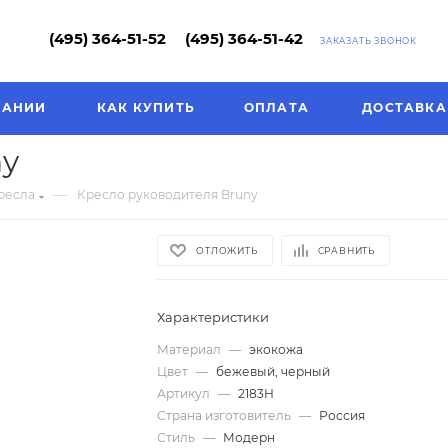
(495) 364-51-52
(495) 364-51-42
ЗАКАЗАТЬ ЗВОНОК
ПАНИИ
КАК КУПИТЬ
ОПЛАТА
ДОСТАВКА
ny
—
ресла
Кресло руководителя Bruny
ОТЛОЖИТЬ
СРАВНИТЬ
Характеристики
Материал
—
экокожа
Цвет
—
бежевый, черный
Артикул
—
2183H
Страна изготовитель
—
Россия
Стиль
—
Модерн