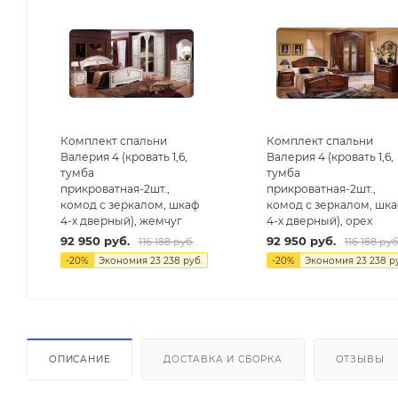
Комплект спальни
Комплект спальни
Валерия 4 (кровать 1,6,
Валерия 4 (кровать 1,6,
тумба
тумба
прикроватная-2шт.,
прикроватная-2шт.,
комод с зеркалом, шкаф
комод с зеркалом, шк
4-х дверный), жемчуг
4-х дверный), орех
92 950
руб.
92 950
руб.
116 188
руб.
116 188
руб
-
20
%
Экономия
23 238
руб.
-
20
%
Экономия
23 238
ру
ОПИСАНИЕ
ДОСТАВКА И СБОРКА
ОТЗЫВЫ