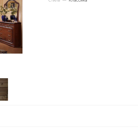
Стиль
—
Классика