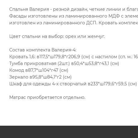
Спальня Валерия - резной дизайн, четкие линии и бла
Фасады изготовлены из ламинированного МДФ с элеме
изготовлен из ламинированного ДСП. Кровать комплек
Цвет спальни на выбор: орех или жемчуг.
Состав комплекта Валерия-4:
Кровать 1,6: в117,5*ш179,8*г206,9 (см) с настилом (сп. м.: 1
Тумба прикроватная (2шт.) в50,4*ш53,8*г43,1 (см)
Комод в87,7*ш104*г47 (см)
Зеркало в95,8*ш84,1*г2 (см)
Шкаф для одежды 4-х створчатый в233*ш179,6*г59,5 (см)
Матрас приобретается отдельно.