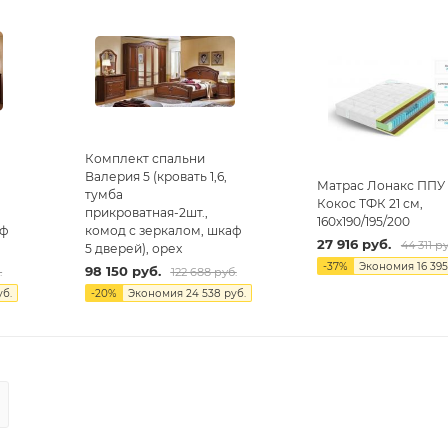
Комплект спальни
Валерия 5 (кровать 1,6,
Матрас Лонакс ППУ
тумба
Кокос ТФК 21 см,
прикроватная-2шт.,
160х190/195/200
аф
комод с зеркалом, шкаф
27 916
руб.
44 311
ру
5 дверей), орех
-
37
%
Экономия
16 395
98 150
руб.
.
122 688
руб.
б.
-
20
%
Экономия
24 538
руб.