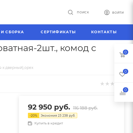
ПОИСК
ВОЙТИ
 И СБОРКА
СЕРТИФИКАТЫ
КОНТАКТЫ
ватная-2шт., комод с
0
4-х дверный),орех
0
0
92 950
руб.
116 188
руб.
-
20
%
Экономия
23 238
руб.
Купить в кредит