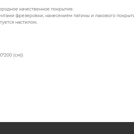
городное качественное покрытие.
нтами фрезеровки, нанесением патины и лакового покрыти
туется настилом.
60*200 (см))