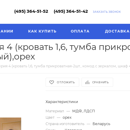
(495) 364-51-52
(495) 364-51-42
ЗАКАЗАТЬ ЗВОНОК
ПАНИИ
КАК КУПИТЬ
ОПЛАТА
ДОСТАВКА
4 (кровать 1,6, тумба прикро
ый),орех
ия 4 (кровать 1,6, тумба прикроватная-2шт., комод с зеркалом, шкаф 
ОТЛОЖИТЬ
СРАВНИТЬ
Характеристики
Материал
—
МДФ, ЛДСП
Цвет
—
орех
Страна изготовитель
—
Беларусь