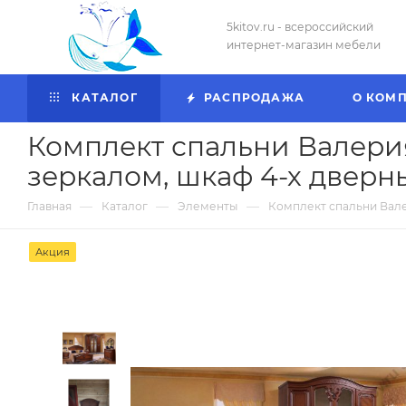
5kitov.ru - всероссийский
интернет-магазин мебели
КАТАЛОГ
РАСПРОДАЖА
О КОМ
Комплект спальни Валерия 
зеркалом, шкаф 4-х дверн
—
—
—
Главная
Каталог
Элементы
Комплект спальни Валер
Акция